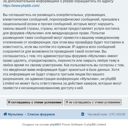
За дополнительной информацией о phpBB обращайтесь по адресу
https://www.phpbb.com/
.
Вы соглашаетесь не размещать оскорбительных, угрожающих,
клеветнических сообщений, порнографических сообщений, призывов к
национальной розни и прочих сообщений, которые могут нарушить
законы вашей страны, страны, которая предоставляет услуги хостинга
для форумов «Мультики» или международное право. Попытки
размещения таких сообщений могут привести к вашему немедленному
отключению от конференции, при этом ваш провайдер будет поставлен в
известность, если мы сочтём это нужным. IP-адреса всех сообщений
сохраняются для возможности проведения такой политики. Вы
соглашаетесь с тем, что администраторы форумов «Мультики» имеют
право удалить, отредактировать, перенести или закрыть любую тему в
любое время по своему усмотрению. Как пользователь вы согласны с тем,
что введённая вами информация будет храниться в базе данных. Хотя
эта информация не будет открыта третьим лицам без вашего
разрешения, ни администрация конференции «Мультики», ни phpBB
Limited не может быть ответственна за действия хакеров, которые могут
привести к несанкционированному доступу к ней.
Мультики
Список форумов
Часовой пояс:
UTC+03:00
Создано на основе
phpBB
® Forum Software © phpBB Limited