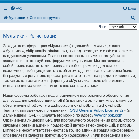
FAQ
Вход
П
Мультики
Список форумов
о
Язык:
и
Мультики - Регистрация
с
Заходя на конференцию «Мультики» (в дальнейшем «мы», «наш»,
к
«Мультики», «http://mults.info/forum»), вы подтверждаете своё согласие со
следующими условиями. Если вы не согласны с ними, пожалуйста, не
заходите и не пользуйтесь форумами «Мультики». Мы оставляем за
собой право изменять эти правила в любое время и сделаем всё
возможное, чтобы уведомить вас об этом, однако с вашей стороны было
бы разумным регулярно просматривать этот текст на предмет изменений,
так как использование конференции «Мультики» после обновления/
исправления условий означает ваше согласие с ними.
Наши форумы работают под управлением программного обеспечения
для создания конференций phpBB (в дальнейшем «они», «программное
обеспечение phpBB», «www.phpbb.com», «phpBB Limited», «phpBB
Teams»), выпущенного по лицензии «
GNU General Public License v2
» (в
дальнейшем «GPL»). Скачать его можно по адресу
www.phpbb.com
.
Ограничения лицензии GPL для программного обеспечения phpBB строго
связаны с организацией и поддержкой интернет-конференций, и phpBB
Limited не несёт ответственности за то, что администрация конференций
определяет в качестве допустимого содержания и/или поведения в них.