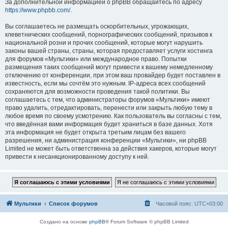
За дополнительной информацией о phpBB обращайтесь по адресу
https://www.phpbb.com/
.
Вы соглашаетесь не размещать оскорбительных, угрожающих,
клеветнических сообщений, порнографических сообщений, призывов к
национальной розни и прочих сообщений, которые могут нарушить
законы вашей страны, страны, которая предоставляет услуги хостинга
для форумов «Мультики» или международное право. Попытки
размещения таких сообщений могут привести к вашему немедленному
отключению от конференции, при этом ваш провайдер будет поставлен в
известность, если мы сочтём это нужным. IP-адреса всех сообщений
сохраняются для возможности проведения такой политики. Вы
соглашаетесь с тем, что администраторы форумов «Мультики» имеют
право удалить, отредактировать, перенести или закрыть любую тему в
любое время по своему усмотрению. Как пользователь вы согласны с тем,
что введённая вами информация будет храниться в базе данных. Хотя
эта информация не будет открыта третьим лицам без вашего
разрешения, ни администрация конференции «Мультики», ни phpBB
Limited не может быть ответственна за действия хакеров, которые могут
привести к несанкционированному доступу к ней.
Мультики
Список форумов
Часовой пояс:
UTC+03:00
Создано на основе
phpBB
® Forum Software © phpBB Limited