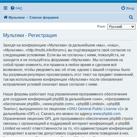
FAQ
Вход
П
Мультики
Список форумов
о
Язык:
и
Мультики - Регистрация
с
Заходя на конференцию «Мультики» (в дальнейшем «мы», «наш»,
к
«Мультики», «http://mults.info/forum»), вы подтверждаете своё согласие со
следующими условиями. Если вы не согласны с ними, пожалуйста, не
заходите и не пользуйтесь форумами «Мультики». Мы оставляем за
собой право изменять эти правила в любое время и сделаем всё
возможное, чтобы уведомить вас об этом, однако с вашей стороны было
бы разумным регулярно просматривать этот текст на предмет изменений,
так как использование конференции «Мультики» после обновления/
исправления условий означает ваше согласие с ними.
Наши форумы работают под управлением программного обеспечения
для создания конференций phpBB (в дальнейшем «они», «программное
обеспечение phpBB», «www.phpbb.com», «phpBB Limited», «phpBB
Teams»), выпущенного по лицензии «
GNU General Public License v2
» (в
дальнейшем «GPL»). Скачать его можно по адресу
www.phpbb.com
.
Ограничения лицензии GPL для программного обеспечения phpBB строго
связаны с организацией и поддержкой интернет-конференций, и phpBB
Limited не несёт ответственности за то, что администрация конференций
определяет в качестве допустимого содержания и/или поведения в них.