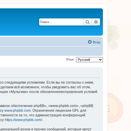
Поиск
Расширенный по
Вход
Язык:
 со следующими условиями. Если вы не согласны с ними,
сделаем всё возможное, чтобы уведомить вас об этом,
енции «Мультики» после обновления/исправления условий
ммное обеспечение phpBB», «www.phpbb.com», «phpBB
есу
www.phpbb.com
. Ограничения лицензии GPL для
ственности за то, что администрация конференций
есу
https://www.phpbb.com/
.
циональной розни и прочих сообщений, которые могут