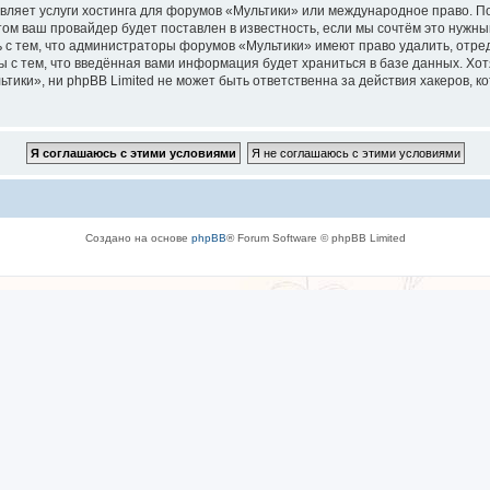
вляет услуги хостинга для форумов «Мультики» или международное право. П
м ваш провайдер будет поставлен в известность, если мы сочтём это нужны
 с тем, что администраторы форумов «Мультики» имеют право удалить, отре
ы с тем, что введённая вами информация будет храниться в базе данных. Хо
ки», ни phpBB Limited не может быть ответственна за действия хакеров, ко
Создано на основе
phpBB
® Forum Software © phpBB Limited