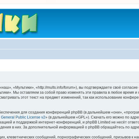
ш», «Мультики», «http://mults.info/forum»), вы подтверждаете своё согласие
тики». Мы оставляем за собой право изменять эти правила в любое время и 
матривать этот текст на предмет изменений, так как использование конфер
еспечения для создания конференций phpBB (в дальнейшем «они», «програ
General Public License v2
» (в дальнейшем «GPL»). Скачать его можно по адр
зацией и поддержкой интернет-конференций, и phpBB Limited не несёт ответ
ведения в них. За дополнительной информацией о phpBB обращайтесь по адр
их, клеветнических сообщений, порнографических сообщений, призывов к на