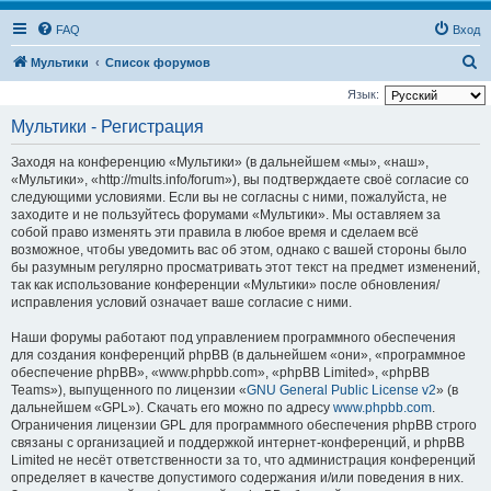
FAQ
Вход
П
Мультики
Список форумов
о
Язык:
и
Мультики - Регистрация
с
Заходя на конференцию «Мультики» (в дальнейшем «мы», «наш»,
к
«Мультики», «http://mults.info/forum»), вы подтверждаете своё согласие со
следующими условиями. Если вы не согласны с ними, пожалуйста, не
заходите и не пользуйтесь форумами «Мультики». Мы оставляем за
собой право изменять эти правила в любое время и сделаем всё
возможное, чтобы уведомить вас об этом, однако с вашей стороны было
бы разумным регулярно просматривать этот текст на предмет изменений,
так как использование конференции «Мультики» после обновления/
исправления условий означает ваше согласие с ними.
Наши форумы работают под управлением программного обеспечения
для создания конференций phpBB (в дальнейшем «они», «программное
обеспечение phpBB», «www.phpbb.com», «phpBB Limited», «phpBB
Teams»), выпущенного по лицензии «
GNU General Public License v2
» (в
дальнейшем «GPL»). Скачать его можно по адресу
www.phpbb.com
.
Ограничения лицензии GPL для программного обеспечения phpBB строго
связаны с организацией и поддержкой интернет-конференций, и phpBB
Limited не несёт ответственности за то, что администрация конференций
определяет в качестве допустимого содержания и/или поведения в них.