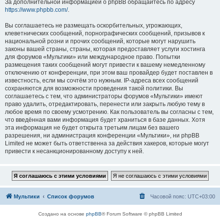
За дополнительной информацией о phpBB обращайтесь по адресу
https://www.phpbb.com/
.
Вы соглашаетесь не размещать оскорбительных, угрожающих,
клеветнических сообщений, порнографических сообщений, призывов к
национальной розни и прочих сообщений, которые могут нарушить
законы вашей страны, страны, которая предоставляет услуги хостинга
для форумов «Мультики» или международное право. Попытки
размещения таких сообщений могут привести к вашему немедленному
отключению от конференции, при этом ваш провайдер будет поставлен в
известность, если мы сочтём это нужным. IP-адреса всех сообщений
сохраняются для возможности проведения такой политики. Вы
соглашаетесь с тем, что администраторы форумов «Мультики» имеют
право удалить, отредактировать, перенести или закрыть любую тему в
любое время по своему усмотрению. Как пользователь вы согласны с тем,
что введённая вами информация будет храниться в базе данных. Хотя
эта информация не будет открыта третьим лицам без вашего
разрешения, ни администрация конференции «Мультики», ни phpBB
Limited не может быть ответственна за действия хакеров, которые могут
привести к несанкционированному доступу к ней.
Мультики
Список форумов
Часовой пояс:
UTC+03:00
Создано на основе
phpBB
® Forum Software © phpBB Limited