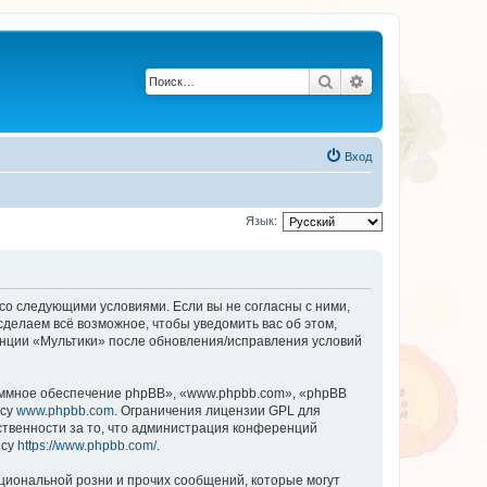
Поиск
Расширенный по
Вход
Язык:
 со следующими условиями. Если вы не согласны с ними,
сделаем всё возможное, чтобы уведомить вас об этом,
енции «Мультики» после обновления/исправления условий
ммное обеспечение phpBB», «www.phpbb.com», «phpBB
есу
www.phpbb.com
. Ограничения лицензии GPL для
ственности за то, что администрация конференций
есу
https://www.phpbb.com/
.
циональной розни и прочих сообщений, которые могут