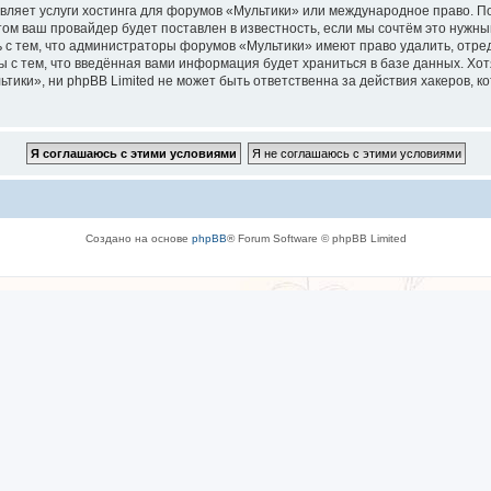
вляет услуги хостинга для форумов «Мультики» или международное право. П
м ваш провайдер будет поставлен в известность, если мы сочтём это нужны
 с тем, что администраторы форумов «Мультики» имеют право удалить, отре
ы с тем, что введённая вами информация будет храниться в базе данных. Хо
ки», ни phpBB Limited не может быть ответственна за действия хакеров, ко
Создано на основе
phpBB
® Forum Software © phpBB Limited