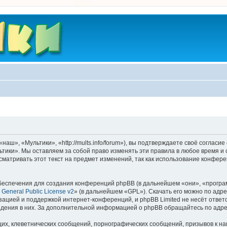
ш», «Мультики», «http://mults.info/forum»), вы подтверждаете своё согласие
тики». Мы оставляем за собой право изменять эти правила в любое время и 
матривать этот текст на предмет изменений, так как использование конфер
еспечения для создания конференций phpBB (в дальнейшем «они», «програ
General Public License v2
» (в дальнейшем «GPL»). Скачать его можно по адр
зацией и поддержкой интернет-конференций, и phpBB Limited не несёт ответ
ведения в них. За дополнительной информацией о phpBB обращайтесь по адр
их, клеветнических сообщений, порнографических сообщений, призывов к на