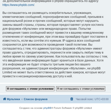
За дополнительной информацией о phpBB обращайтесь по адресу
https://www.phpbb.com/
.
Вы соглашаетесь не размещать оскорбительных, угрожающих,
клеветнических сообщений, порнографических сообщений, призывов к
национальной розни и прочих сообщений, которые могут нарушить
законы вашей страны, страны, которая предоставляет услуги хостинга
для форумов «Мультики» или международное право. Попытки
размещения таких сообщений могут привести к вашему немедленному
отключению от конференции, при этом ваш провайдер будет поставлен в
известность, если мы сочтём это нужным. IP-адреса всех сообщений
сохраняются для возможности проведения такой политики. Вы
соглашаетесь с тем, что администраторы форумов «Мультики» имеют
право удалить, отредактировать, перенести или закрыть любую тему в
любое время по своему усмотрению. Как пользователь вы согласны с тем,
что введённая вами информация будет храниться в базе данных. Хотя
эта информация не будет открыта третьим лицам без вашего
разрешения, ни администрация конференции «Мультики», ни phpBB
Limited не может быть ответственна за действия хакеров, которые могут
привести к несанкционированному доступу к ней.
Мультики
Список форумов
Часовой пояс:
UTC+03:00
Создано на основе
phpBB
® Forum Software © phpBB Limited