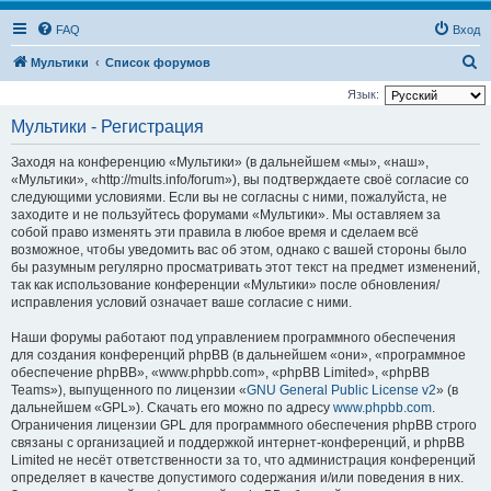
FAQ
Вход
П
Мультики
Список форумов
о
Язык:
и
Мультики - Регистрация
с
Заходя на конференцию «Мультики» (в дальнейшем «мы», «наш»,
к
«Мультики», «http://mults.info/forum»), вы подтверждаете своё согласие со
следующими условиями. Если вы не согласны с ними, пожалуйста, не
заходите и не пользуйтесь форумами «Мультики». Мы оставляем за
собой право изменять эти правила в любое время и сделаем всё
возможное, чтобы уведомить вас об этом, однако с вашей стороны было
бы разумным регулярно просматривать этот текст на предмет изменений,
так как использование конференции «Мультики» после обновления/
исправления условий означает ваше согласие с ними.
Наши форумы работают под управлением программного обеспечения
для создания конференций phpBB (в дальнейшем «они», «программное
обеспечение phpBB», «www.phpbb.com», «phpBB Limited», «phpBB
Teams»), выпущенного по лицензии «
GNU General Public License v2
» (в
дальнейшем «GPL»). Скачать его можно по адресу
www.phpbb.com
.
Ограничения лицензии GPL для программного обеспечения phpBB строго
связаны с организацией и поддержкой интернет-конференций, и phpBB
Limited не несёт ответственности за то, что администрация конференций
определяет в качестве допустимого содержания и/или поведения в них.