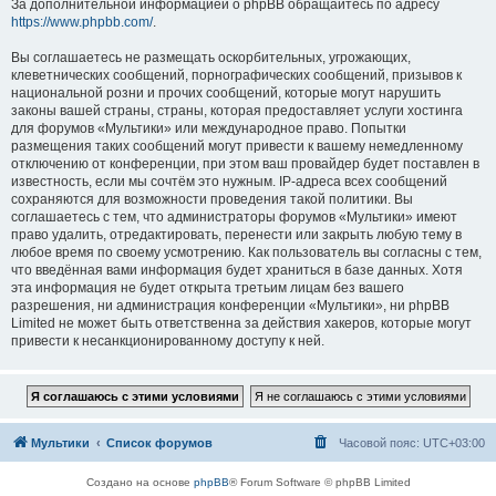
За дополнительной информацией о phpBB обращайтесь по адресу
https://www.phpbb.com/
.
Вы соглашаетесь не размещать оскорбительных, угрожающих,
клеветнических сообщений, порнографических сообщений, призывов к
национальной розни и прочих сообщений, которые могут нарушить
законы вашей страны, страны, которая предоставляет услуги хостинга
для форумов «Мультики» или международное право. Попытки
размещения таких сообщений могут привести к вашему немедленному
отключению от конференции, при этом ваш провайдер будет поставлен в
известность, если мы сочтём это нужным. IP-адреса всех сообщений
сохраняются для возможности проведения такой политики. Вы
соглашаетесь с тем, что администраторы форумов «Мультики» имеют
право удалить, отредактировать, перенести или закрыть любую тему в
любое время по своему усмотрению. Как пользователь вы согласны с тем,
что введённая вами информация будет храниться в базе данных. Хотя
эта информация не будет открыта третьим лицам без вашего
разрешения, ни администрация конференции «Мультики», ни phpBB
Limited не может быть ответственна за действия хакеров, которые могут
привести к несанкционированному доступу к ней.
Мультики
Список форумов
Часовой пояс:
UTC+03:00
Создано на основе
phpBB
® Forum Software © phpBB Limited