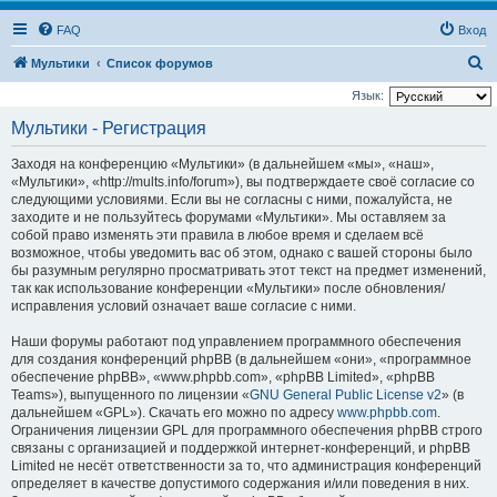
FAQ
Вход
П
Мультики
Список форумов
о
Язык:
и
Мультики - Регистрация
с
Заходя на конференцию «Мультики» (в дальнейшем «мы», «наш»,
к
«Мультики», «http://mults.info/forum»), вы подтверждаете своё согласие со
следующими условиями. Если вы не согласны с ними, пожалуйста, не
заходите и не пользуйтесь форумами «Мультики». Мы оставляем за
собой право изменять эти правила в любое время и сделаем всё
возможное, чтобы уведомить вас об этом, однако с вашей стороны было
бы разумным регулярно просматривать этот текст на предмет изменений,
так как использование конференции «Мультики» после обновления/
исправления условий означает ваше согласие с ними.
Наши форумы работают под управлением программного обеспечения
для создания конференций phpBB (в дальнейшем «они», «программное
обеспечение phpBB», «www.phpbb.com», «phpBB Limited», «phpBB
Teams»), выпущенного по лицензии «
GNU General Public License v2
» (в
дальнейшем «GPL»). Скачать его можно по адресу
www.phpbb.com
.
Ограничения лицензии GPL для программного обеспечения phpBB строго
связаны с организацией и поддержкой интернет-конференций, и phpBB
Limited не несёт ответственности за то, что администрация конференций
определяет в качестве допустимого содержания и/или поведения в них.