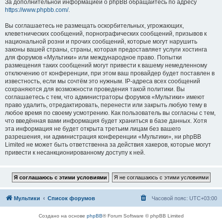
За дополнительной информацией о phpBB обращайтесь по адресу
https://www.phpbb.com/
.
Вы соглашаетесь не размещать оскорбительных, угрожающих,
клеветнических сообщений, порнографических сообщений, призывов к
национальной розни и прочих сообщений, которые могут нарушить
законы вашей страны, страны, которая предоставляет услуги хостинга
для форумов «Мультики» или международное право. Попытки
размещения таких сообщений могут привести к вашему немедленному
отключению от конференции, при этом ваш провайдер будет поставлен в
известность, если мы сочтём это нужным. IP-адреса всех сообщений
сохраняются для возможности проведения такой политики. Вы
соглашаетесь с тем, что администраторы форумов «Мультики» имеют
право удалить, отредактировать, перенести или закрыть любую тему в
любое время по своему усмотрению. Как пользователь вы согласны с тем,
что введённая вами информация будет храниться в базе данных. Хотя
эта информация не будет открыта третьим лицам без вашего
разрешения, ни администрация конференции «Мультики», ни phpBB
Limited не может быть ответственна за действия хакеров, которые могут
привести к несанкционированному доступу к ней.
Мультики
Список форумов
Часовой пояс:
UTC+03:00
Создано на основе
phpBB
® Forum Software © phpBB Limited