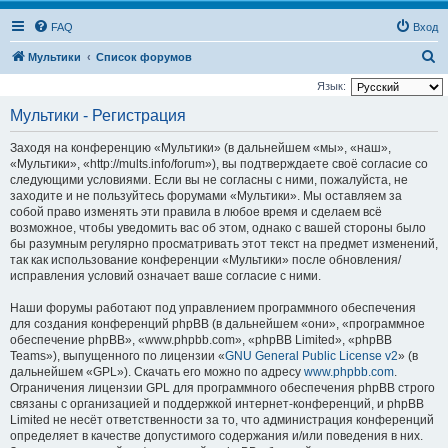
FAQ
Вход
П
Мультики
Список форумов
о
Язык:
и
Мультики - Регистрация
с
Заходя на конференцию «Мультики» (в дальнейшем «мы», «наш»,
к
«Мультики», «http://mults.info/forum»), вы подтверждаете своё согласие со
следующими условиями. Если вы не согласны с ними, пожалуйста, не
заходите и не пользуйтесь форумами «Мультики». Мы оставляем за
собой право изменять эти правила в любое время и сделаем всё
возможное, чтобы уведомить вас об этом, однако с вашей стороны было
бы разумным регулярно просматривать этот текст на предмет изменений,
так как использование конференции «Мультики» после обновления/
исправления условий означает ваше согласие с ними.
Наши форумы работают под управлением программного обеспечения
для создания конференций phpBB (в дальнейшем «они», «программное
обеспечение phpBB», «www.phpbb.com», «phpBB Limited», «phpBB
Teams»), выпущенного по лицензии «
GNU General Public License v2
» (в
дальнейшем «GPL»). Скачать его можно по адресу
www.phpbb.com
.
Ограничения лицензии GPL для программного обеспечения phpBB строго
связаны с организацией и поддержкой интернет-конференций, и phpBB
Limited не несёт ответственности за то, что администрация конференций
определяет в качестве допустимого содержания и/или поведения в них.