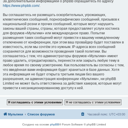
За дополнительной информацией о phpBB обращайтесь по адресу
https://www.phpbb.com/
.
Вы соглашаетесь не размещать оскорбительных, угрожающих,
клеветнических сообщений, порнографических сообщений, призывов к
национальной розни и прочих сообщений, которые могут нарушить
законы вашей страны, страны, которая предоставляет услуги хостинга
для форумов «Мультики» или международное право. Попытки
размещения таких сообщений могут привести к вашему немедленному
отключению от конференции, при этом ваш провайдер будет поставлен в
известность, если мы сочтём это нужным. IP-адреса всех сообщений
сохраняются для возможности проведения такой политики. Вы
соглашаетесь с тем, что администраторы форумов «Мультики» имеют
право удалить, отредактировать, перенести или закрыть любую тему в
любое время по своему усмотрению. Как пользователь вы согласны с тем,
что введённая вами информация будет храниться в базе данных. Хотя
эта информация не будет открыта третьим лицам без вашего
разрешения, ни администрация конференции «Мультики», ни phpBB
Limited не может быть ответственна за действия хакеров, которые могут
привести к несанкционированному доступу к ней.
Мультики
Список форумов
Часовой пояс:
UTC+03:00
Создано на основе
phpBB
® Forum Software © phpBB Limited