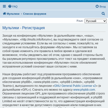
FAQ
Вход
П
Мультики
Список форумов
о
Язык:
и
Мультики - Регистрация
с
Заходя на конференцию «Мультики» (в дальнейшем «мы», «наш»,
к
«Мультики», «http://mults.info/forum»), вы подтверждаете своё согласие со
следующими условиями. Если вы не согласны с ними, пожалуйста, не
заходите и не пользуйтесь форумами «Мультики». Мы оставляем за
собой право изменять эти правила в любое время и сделаем всё
возможное, чтобы уведомить вас об этом, однако с вашей стороны было
бы разумным регулярно просматривать этот текст на предмет изменений,
так как использование конференции «Мультики» после обновления/
исправления условий означает ваше согласие с ними.
Наши форумы работают под управлением программного обеспечения
для создания конференций phpBB (в дальнейшем «они», «программное
обеспечение phpBB», «www.phpbb.com», «phpBB Limited», «phpBB
Teams»), выпущенного по лицензии «
GNU General Public License v2
» (в
дальнейшем «GPL»). Скачать его можно по адресу
www.phpbb.com
.
Ограничения лицензии GPL для программного обеспечения phpBB строго
связаны с организацией и поддержкой интернет-конференций, и phpBB
Limited не несёт ответственности за то, что администрация конференций
определяет в качестве допустимого содержания и/или поведения в них.