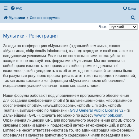
FAQ
Вход
П
Мультики
Список форумов
о
Язык:
и
Мультики - Регистрация
с
Заходя на конференцию «Мультики» (в дальнейшем «мы», «наш»,
к
«Мультики», «http://mults.info/forum»), вы подтверждаете своё согласие со
следующими условиями. Если вы не согласны с ними, пожалуйста, не
заходите и не пользуйтесь форумами «Мультики». Мы оставляем за
собой право изменять эти правила в любое время и сделаем всё
возможное, чтобы уведомить вас об этом, однако с вашей стороны было
бы разумным регулярно просматривать этот текст на предмет изменений,
так как использование конференции «Мультики» после обновления/
исправления условий означает ваше согласие с ними.
Наши форумы работают под управлением программного обеспечения
для создания конференций phpBB (в дальнейшем «они», «программное
обеспечение phpBB», «www.phpbb.com», «phpBB Limited», «phpBB
Teams»), выпущенного по лицензии «
GNU General Public License v2
» (в
дальнейшем «GPL»). Скачать его можно по адресу
www.phpbb.com
.
Ограничения лицензии GPL для программного обеспечения phpBB строго
связаны с организацией и поддержкой интернет-конференций, и phpBB
Limited не несёт ответственности за то, что администрация конференций
определяет в качестве допустимого содержания и/или поведения в них.