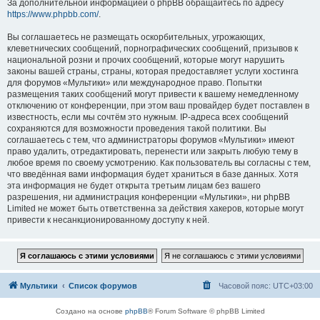
За дополнительной информацией о phpBB обращайтесь по адресу
https://www.phpbb.com/
.
Вы соглашаетесь не размещать оскорбительных, угрожающих,
клеветнических сообщений, порнографических сообщений, призывов к
национальной розни и прочих сообщений, которые могут нарушить
законы вашей страны, страны, которая предоставляет услуги хостинга
для форумов «Мультики» или международное право. Попытки
размещения таких сообщений могут привести к вашему немедленному
отключению от конференции, при этом ваш провайдер будет поставлен в
известность, если мы сочтём это нужным. IP-адреса всех сообщений
сохраняются для возможности проведения такой политики. Вы
соглашаетесь с тем, что администраторы форумов «Мультики» имеют
право удалить, отредактировать, перенести или закрыть любую тему в
любое время по своему усмотрению. Как пользователь вы согласны с тем,
что введённая вами информация будет храниться в базе данных. Хотя
эта информация не будет открыта третьим лицам без вашего
разрешения, ни администрация конференции «Мультики», ни phpBB
Limited не может быть ответственна за действия хакеров, которые могут
привести к несанкционированному доступу к ней.
Мультики
Список форумов
Часовой пояс:
UTC+03:00
Создано на основе
phpBB
® Forum Software © phpBB Limited