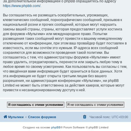
За дополнительной информацией о phpBB обращайтесь по адресу
https://www.phpbb.com/
.
Вы соглашаетесь не размещать оскорбительных, угрожающих,
клеветнических сообщений, порнографических сообщений, призывов к
национальной розни и прочих сообщений, которые могут нарушить
законы вашей страны, страны, которая предоставляет услуги хостинга
для форумов «Мультики» или международное право. Попытки
размещения таких сообщений могут привести к вашему немедленному
отключению от конференции, при этом ваш провайдер будет поставлен в
известность, если мы сочтём это нужным. IP-адреса всех сообщений
сохраняются для возможности проведения такой политики. Вы
соглашаетесь с тем, что администраторы форумов «Мультики» имеют
право удалить, отредактировать, перенести или закрыть любую тему в
любое время по своему усмотрению. Как пользователь вы согласны с тем,
что введённая вами информация будет храниться в базе данных. Хотя
эта информация не будет открыта третьим лицам без вашего
разрешения, ни администрация конференции «Мультики», ни phpBB
Limited не может быть ответственна за действия хакеров, которые могут
привести к несанкционированному доступу к ней.
Мультики
Список форумов
Часовой пояс:
UTC+03:00
Создано на основе
phpBB
® Forum Software © phpBB Limited