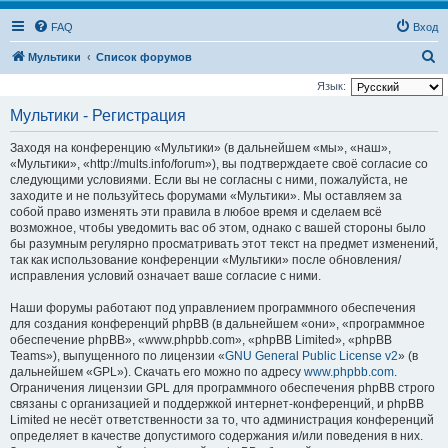
FAQ
Вход
П
Мультики
Список форумов
о
Язык:
и
Мультики - Регистрация
с
Заходя на конференцию «Мультики» (в дальнейшем «мы», «наш»,
к
«Мультики», «http://mults.info/forum»), вы подтверждаете своё согласие со
следующими условиями. Если вы не согласны с ними, пожалуйста, не
заходите и не пользуйтесь форумами «Мультики». Мы оставляем за
собой право изменять эти правила в любое время и сделаем всё
возможное, чтобы уведомить вас об этом, однако с вашей стороны было
бы разумным регулярно просматривать этот текст на предмет изменений,
так как использование конференции «Мультики» после обновления/
исправления условий означает ваше согласие с ними.
Наши форумы работают под управлением программного обеспечения
для создания конференций phpBB (в дальнейшем «они», «программное
обеспечение phpBB», «www.phpbb.com», «phpBB Limited», «phpBB
Teams»), выпущенного по лицензии «
GNU General Public License v2
» (в
дальнейшем «GPL»). Скачать его можно по адресу
www.phpbb.com
.
Ограничения лицензии GPL для программного обеспечения phpBB строго
связаны с организацией и поддержкой интернет-конференций, и phpBB
Limited не несёт ответственности за то, что администрация конференций
определяет в качестве допустимого содержания и/или поведения в них.