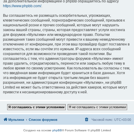
За дополнительной информацией о phpBB обращайтесь по адресу
https://www.phpbb.com/
.
Вы соглашаетесь не размещать оскорбительных, угрожающих,
клеветнических сообщений, порнографических сообщений, призывов к
национальной розни и прочих сообщений, которые могут нарушить
законы вашей страны, страны, которая предоставляет услуги хостинга
для форумов «Мультики» или международное право. Попытки
размещения таких сообщений могут привести к вашему немедленному
отключению от конференции, при этом ваш провайдер будет поставлен в
известность, если мы сочтём это нужным. IP-адреса всех сообщений
сохраняются для возможности проведения такой политики. Вы
соглашаетесь с тем, что администраторы форумов «Мультики» имеют
право удалить, отредактировать, перенести или закрыть любую тему в
любое время по своему усмотрению. Как пользователь вы согласны с тем,
что введённая вами информация будет храниться в базе данных. Хотя
эта информация не будет открыта третьим лицам без вашего
разрешения, ни администрация конференции «Мультики», ни phpBB
Limited не может быть ответственна за действия хакеров, которые могут
привести к несанкционированному доступу к ней.
Мультики
Список форумов
Часовой пояс:
UTC+03:00
Создано на основе
phpBB
® Forum Software © phpBB Limited