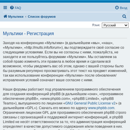
FAQ
Вход
П
Мультики
Список форумов
о
Язык:
и
Мультики - Регистрация
с
Заходя на конференцию «Мультики» (в дальнейшем «мы», «наш»,
к
«Мультики», «http://mults.info/forum»), вы подтверждаете своё согласие со
следующими условиями. Если вы не согласны с ними, пожалуйста, не
заходите и не пользуйтесь форумами «Мультики». Мы оставляем за
собой право изменять эти правила в любое время и сделаем всё
возможное, чтобы уведомить вас об этом, однако с вашей стороны было
бы разумным регулярно просматривать этот текст на предмет изменений,
так как использование конференции «Мультики» после обновления/
исправления условий означает ваше согласие с ними.
Наши форумы работают под управлением программного обеспечения
для создания конференций phpBB (в дальнейшем «они», «программное
обеспечение phpBB», «www.phpbb.com», «phpBB Limited», «phpBB
Teams»), выпущенного по лицензии «
GNU General Public License v2
» (в
дальнейшем «GPL»). Скачать его можно по адресу
www.phpbb.com
.
Ограничения лицензии GPL для программного обеспечения phpBB строго
связаны с организацией и поддержкой интернет-конференций, и phpBB
Limited не несёт ответственности за то, что администрация конференций
определяет в качестве допустимого содержания и/или поведения в них.