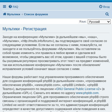
FAQ
Вход
П
Мультики
Список форумов
о
Язык:
и
Мультики - Регистрация
с
Заходя на конференцию «Мультики» (в дальнейшем «мы», «наш»,
к
«Мультики», «http://mults.info/forum»), вы подтверждаете своё согласие со
следующими условиями. Если вы не согласны с ними, пожалуйста, не
заходите и не пользуйтесь форумами «Мультики». Мы оставляем за
собой право изменять эти правила в любое время и сделаем всё
возможное, чтобы уведомить вас об этом, однако с вашей стороны было
бы разумным регулярно просматривать этот текст на предмет изменений,
так как использование конференции «Мультики» после обновления/
исправления условий означает ваше согласие с ними.
Наши форумы работают под управлением программного обеспечения
для создания конференций phpBB (в дальнейшем «они», «программное
обеспечение phpBB», «www.phpbb.com», «phpBB Limited», «phpBB
Teams»), выпущенного по лицензии «
GNU General Public License v2
» (в
дальнейшем «GPL»). Скачать его можно по адресу
www.phpbb.com
.
Ограничения лицензии GPL для программного обеспечения phpBB строго
связаны с организацией и поддержкой интернет-конференций, и phpBB
Limited не несёт ответственности за то, что администрация конференций
определяет в качестве допустимого содержания и/или поведения в них.