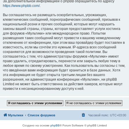
За дополнительной информацией о phpBB обращайтесь по адресу
https://www.phpbb.com/
.
Вы соглашаетесь не размещать оскорбительных, угрожающих,
клеветнических сообщений, порнографических сообщений, призывов к
национальной розни и прочих сообщений, которые могут нарушить
законы вашей страны, страны, которая предоставляет услуги хостинга
для форумов «Мультики» или международное право. Попытки
размещения таких сообщений могут привести к вашему немедленному
отключению от конференции, при этом ваш провайдер будет поставлен в
известность, если мы сочтём это нужным. IP-адреса всех сообщений
сохраняются для возможности проведения такой политики. Вы
соглашаетесь с тем, что администраторы форумов «Мультики» имеют
право удалить, отредактировать, перенести или закрыть любую тему в
любое время по своему усмотрению. Как пользователь вы согласны с тем,
что введённая вами информация будет храниться в базе данных. Хотя
эта информация не будет открыта третьим лицам без вашего
разрешения, ни администрация конференции «Мультики», ни phpBB
Limited не может быть ответственна за действия хакеров, которые могут
привести к несанкционированному доступу к ней.
Мультики
Список форумов
Часовой пояс:
UTC+03:00
Создано на основе
phpBB
® Forum Software © phpBB Limited