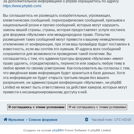
За дополнительной информацией о phpBB обращайтесь по адресу
https://www.phpbb.com/
.
Вы соглашаетесь не размещать оскорбительных, угрожающих,
клеветнических сообщений, порнографических сообщений, призывов к
национальной розни и прочих сообщений, которые могут нарушить
законы вашей страны, страны, которая предоставляет услуги хостинга
для форумов «Мультики» или международное право. Попытки
размещения таких сообщений могут привести к вашему немедленному
отключению от конференции, при этом ваш провайдер будет поставлен в
известность, если мы сочтём это нужным. IP-адреса всех сообщений
сохраняются для возможности проведения такой политики. Вы
соглашаетесь с тем, что администраторы форумов «Мультики» имеют
право удалить, отредактировать, перенести или закрыть любую тему в
любое время по своему усмотрению. Как пользователь вы согласны с тем,
что введённая вами информация будет храниться в базе данных. Хотя
эта информация не будет открыта третьим лицам без вашего
разрешения, ни администрация конференции «Мультики», ни phpBB
Limited не может быть ответственна за действия хакеров, которые могут
привести к несанкционированному доступу к ней.
Мультики
Список форумов
Часовой пояс:
UTC+03:00
Создано на основе
phpBB
® Forum Software © phpBB Limited