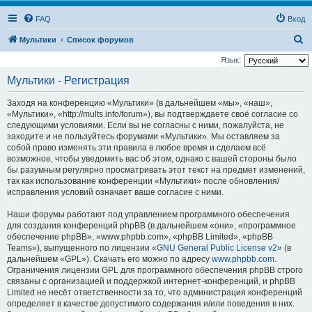
FAQ
Вход
П
Мультики
Список форумов
о
Язык:
и
Мультики - Регистрация
с
Заходя на конференцию «Мультики» (в дальнейшем «мы», «наш»,
к
«Мультики», «http://mults.info/forum»), вы подтверждаете своё согласие со
следующими условиями. Если вы не согласны с ними, пожалуйста, не
заходите и не пользуйтесь форумами «Мультики». Мы оставляем за
собой право изменять эти правила в любое время и сделаем всё
возможное, чтобы уведомить вас об этом, однако с вашей стороны было
бы разумным регулярно просматривать этот текст на предмет изменений,
так как использование конференции «Мультики» после обновления/
исправления условий означает ваше согласие с ними.
Наши форумы работают под управлением программного обеспечения
для создания конференций phpBB (в дальнейшем «они», «программное
обеспечение phpBB», «www.phpbb.com», «phpBB Limited», «phpBB
Teams»), выпущенного по лицензии «
GNU General Public License v2
» (в
дальнейшем «GPL»). Скачать его можно по адресу
www.phpbb.com
.
Ограничения лицензии GPL для программного обеспечения phpBB строго
связаны с организацией и поддержкой интернет-конференций, и phpBB
Limited не несёт ответственности за то, что администрация конференций
определяет в качестве допустимого содержания и/или поведения в них.