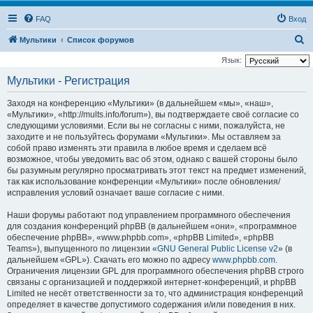
FAQ
Вход
П
Мультики
Список форумов
о
Язык:
и
Мультики - Регистрация
с
Заходя на конференцию «Мультики» (в дальнейшем «мы», «наш»,
к
«Мультики», «http://mults.info/forum»), вы подтверждаете своё согласие со
следующими условиями. Если вы не согласны с ними, пожалуйста, не
заходите и не пользуйтесь форумами «Мультики». Мы оставляем за
собой право изменять эти правила в любое время и сделаем всё
возможное, чтобы уведомить вас об этом, однако с вашей стороны было
бы разумным регулярно просматривать этот текст на предмет изменений,
так как использование конференции «Мультики» после обновления/
исправления условий означает ваше согласие с ними.
Наши форумы работают под управлением программного обеспечения
для создания конференций phpBB (в дальнейшем «они», «программное
обеспечение phpBB», «www.phpbb.com», «phpBB Limited», «phpBB
Teams»), выпущенного по лицензии «
GNU General Public License v2
» (в
дальнейшем «GPL»). Скачать его можно по адресу
www.phpbb.com
.
Ограничения лицензии GPL для программного обеспечения phpBB строго
связаны с организацией и поддержкой интернет-конференций, и phpBB
Limited не несёт ответственности за то, что администрация конференций
определяет в качестве допустимого содержания и/или поведения в них.