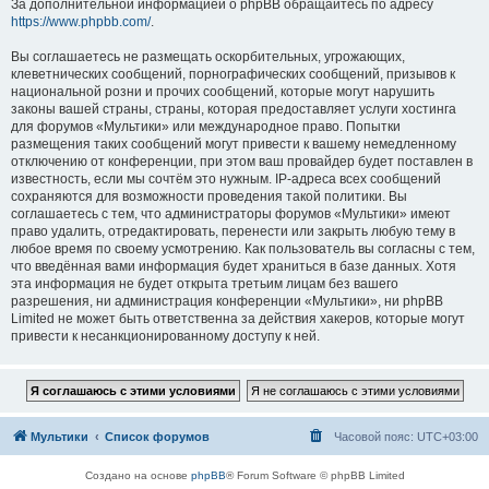
За дополнительной информацией о phpBB обращайтесь по адресу
https://www.phpbb.com/
.
Вы соглашаетесь не размещать оскорбительных, угрожающих,
клеветнических сообщений, порнографических сообщений, призывов к
национальной розни и прочих сообщений, которые могут нарушить
законы вашей страны, страны, которая предоставляет услуги хостинга
для форумов «Мультики» или международное право. Попытки
размещения таких сообщений могут привести к вашему немедленному
отключению от конференции, при этом ваш провайдер будет поставлен в
известность, если мы сочтём это нужным. IP-адреса всех сообщений
сохраняются для возможности проведения такой политики. Вы
соглашаетесь с тем, что администраторы форумов «Мультики» имеют
право удалить, отредактировать, перенести или закрыть любую тему в
любое время по своему усмотрению. Как пользователь вы согласны с тем,
что введённая вами информация будет храниться в базе данных. Хотя
эта информация не будет открыта третьим лицам без вашего
разрешения, ни администрация конференции «Мультики», ни phpBB
Limited не может быть ответственна за действия хакеров, которые могут
привести к несанкционированному доступу к ней.
Мультики
Список форумов
Часовой пояс:
UTC+03:00
Создано на основе
phpBB
® Forum Software © phpBB Limited