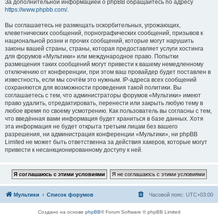
За дополнительной информацией о phpBB обращайтесь по адресу
https://www.phpbb.com/
.
Вы соглашаетесь не размещать оскорбительных, угрожающих,
клеветнических сообщений, порнографических сообщений, призывов к
национальной розни и прочих сообщений, которые могут нарушить
законы вашей страны, страны, которая предоставляет услуги хостинга
для форумов «Мультики» или международное право. Попытки
размещения таких сообщений могут привести к вашему немедленному
отключению от конференции, при этом ваш провайдер будет поставлен в
известность, если мы сочтём это нужным. IP-адреса всех сообщений
сохраняются для возможности проведения такой политики. Вы
соглашаетесь с тем, что администраторы форумов «Мультики» имеют
право удалить, отредактировать, перенести или закрыть любую тему в
любое время по своему усмотрению. Как пользователь вы согласны с тем,
что введённая вами информация будет храниться в базе данных. Хотя
эта информация не будет открыта третьим лицам без вашего
разрешения, ни администрация конференции «Мультики», ни phpBB
Limited не может быть ответственна за действия хакеров, которые могут
привести к несанкционированному доступу к ней.
Мультики
Список форумов
Часовой пояс:
UTC+03:00
Создано на основе
phpBB
® Forum Software © phpBB Limited