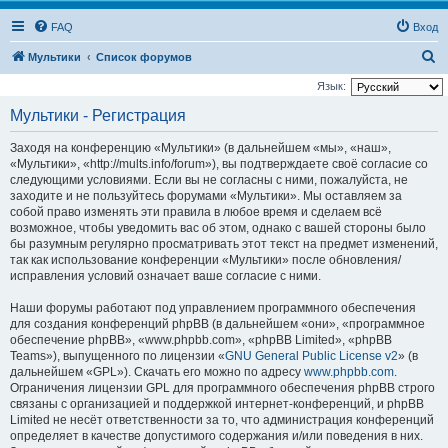
FAQ
Вход
П
Мультики
Список форумов
о
Язык:
и
Мультики - Регистрация
с
Заходя на конференцию «Мультики» (в дальнейшем «мы», «наш»,
к
«Мультики», «http://mults.info/forum»), вы подтверждаете своё согласие со
следующими условиями. Если вы не согласны с ними, пожалуйста, не
заходите и не пользуйтесь форумами «Мультики». Мы оставляем за
собой право изменять эти правила в любое время и сделаем всё
возможное, чтобы уведомить вас об этом, однако с вашей стороны было
бы разумным регулярно просматривать этот текст на предмет изменений,
так как использование конференции «Мультики» после обновления/
исправления условий означает ваше согласие с ними.
Наши форумы работают под управлением программного обеспечения
для создания конференций phpBB (в дальнейшем «они», «программное
обеспечение phpBB», «www.phpbb.com», «phpBB Limited», «phpBB
Teams»), выпущенного по лицензии «
GNU General Public License v2
» (в
дальнейшем «GPL»). Скачать его можно по адресу
www.phpbb.com
.
Ограничения лицензии GPL для программного обеспечения phpBB строго
связаны с организацией и поддержкой интернет-конференций, и phpBB
Limited не несёт ответственности за то, что администрация конференций
определяет в качестве допустимого содержания и/или поведения в них.