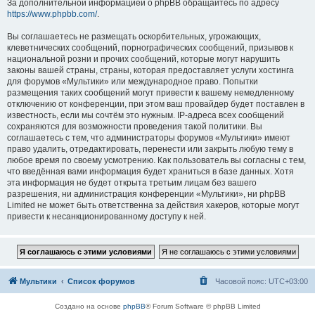
За дополнительной информацией о phpBB обращайтесь по адресу
https://www.phpbb.com/
.
Вы соглашаетесь не размещать оскорбительных, угрожающих,
клеветнических сообщений, порнографических сообщений, призывов к
национальной розни и прочих сообщений, которые могут нарушить
законы вашей страны, страны, которая предоставляет услуги хостинга
для форумов «Мультики» или международное право. Попытки
размещения таких сообщений могут привести к вашему немедленному
отключению от конференции, при этом ваш провайдер будет поставлен в
известность, если мы сочтём это нужным. IP-адреса всех сообщений
сохраняются для возможности проведения такой политики. Вы
соглашаетесь с тем, что администраторы форумов «Мультики» имеют
право удалить, отредактировать, перенести или закрыть любую тему в
любое время по своему усмотрению. Как пользователь вы согласны с тем,
что введённая вами информация будет храниться в базе данных. Хотя
эта информация не будет открыта третьим лицам без вашего
разрешения, ни администрация конференции «Мультики», ни phpBB
Limited не может быть ответственна за действия хакеров, которые могут
привести к несанкционированному доступу к ней.
Мультики
Список форумов
Часовой пояс:
UTC+03:00
Создано на основе
phpBB
® Forum Software © phpBB Limited