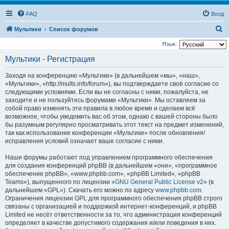
FAQ
Вход
П
Мультики
Список форумов
о
Язык:
и
Мультики - Регистрация
с
Заходя на конференцию «Мультики» (в дальнейшем «мы», «наш»,
к
«Мультики», «http://mults.info/forum»), вы подтверждаете своё согласие со
следующими условиями. Если вы не согласны с ними, пожалуйста, не
заходите и не пользуйтесь форумами «Мультики». Мы оставляем за
собой право изменять эти правила в любое время и сделаем всё
возможное, чтобы уведомить вас об этом, однако с вашей стороны было
бы разумным регулярно просматривать этот текст на предмет изменений,
так как использование конференции «Мультики» после обновления/
исправления условий означает ваше согласие с ними.
Наши форумы работают под управлением программного обеспечения
для создания конференций phpBB (в дальнейшем «они», «программное
обеспечение phpBB», «www.phpbb.com», «phpBB Limited», «phpBB
Teams»), выпущенного по лицензии «
GNU General Public License v2
» (в
дальнейшем «GPL»). Скачать его можно по адресу
www.phpbb.com
.
Ограничения лицензии GPL для программного обеспечения phpBB строго
связаны с организацией и поддержкой интернет-конференций, и phpBB
Limited не несёт ответственности за то, что администрация конференций
определяет в качестве допустимого содержания и/или поведения в них.