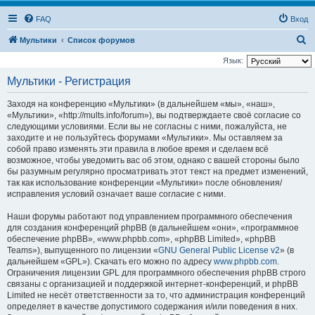
FAQ
Вход
П
Мультики
Список форумов
о
Язык:
и
Мультики - Регистрация
с
Заходя на конференцию «Мультики» (в дальнейшем «мы», «наш»,
к
«Мультики», «http://mults.info/forum»), вы подтверждаете своё согласие со
следующими условиями. Если вы не согласны с ними, пожалуйста, не
заходите и не пользуйтесь форумами «Мультики». Мы оставляем за
собой право изменять эти правила в любое время и сделаем всё
возможное, чтобы уведомить вас об этом, однако с вашей стороны было
бы разумным регулярно просматривать этот текст на предмет изменений,
так как использование конференции «Мультики» после обновления/
исправления условий означает ваше согласие с ними.
Наши форумы работают под управлением программного обеспечения
для создания конференций phpBB (в дальнейшем «они», «программное
обеспечение phpBB», «www.phpbb.com», «phpBB Limited», «phpBB
Teams»), выпущенного по лицензии «
GNU General Public License v2
» (в
дальнейшем «GPL»). Скачать его можно по адресу
www.phpbb.com
.
Ограничения лицензии GPL для программного обеспечения phpBB строго
связаны с организацией и поддержкой интернет-конференций, и phpBB
Limited не несёт ответственности за то, что администрация конференций
определяет в качестве допустимого содержания и/или поведения в них.