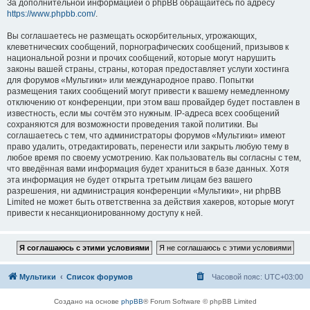
За дополнительной информацией о phpBB обращайтесь по адресу
https://www.phpbb.com/
.
Вы соглашаетесь не размещать оскорбительных, угрожающих,
клеветнических сообщений, порнографических сообщений, призывов к
национальной розни и прочих сообщений, которые могут нарушить
законы вашей страны, страны, которая предоставляет услуги хостинга
для форумов «Мультики» или международное право. Попытки
размещения таких сообщений могут привести к вашему немедленному
отключению от конференции, при этом ваш провайдер будет поставлен в
известность, если мы сочтём это нужным. IP-адреса всех сообщений
сохраняются для возможности проведения такой политики. Вы
соглашаетесь с тем, что администраторы форумов «Мультики» имеют
право удалить, отредактировать, перенести или закрыть любую тему в
любое время по своему усмотрению. Как пользователь вы согласны с тем,
что введённая вами информация будет храниться в базе данных. Хотя
эта информация не будет открыта третьим лицам без вашего
разрешения, ни администрация конференции «Мультики», ни phpBB
Limited не может быть ответственна за действия хакеров, которые могут
привести к несанкционированному доступу к ней.
Мультики
Список форумов
Часовой пояс:
UTC+03:00
Создано на основе
phpBB
® Forum Software © phpBB Limited