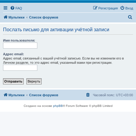
FAQ
Регистрация
Вход
П
Мультики
Список форумов
о
Послать письмо для активации учётной записи
и
с
Имя пользователя:
к
Адрес email:
Адрес email, связанный с вашей учётной записью. Если вы не изменили его в
Личном разделе, то это адрес email, указанный вами при регистрации.
Мультики
Список форумов
Часовой пояс:
UTC+03:00
Создано на основе
phpBB
® Forum Software © phpBB Limited