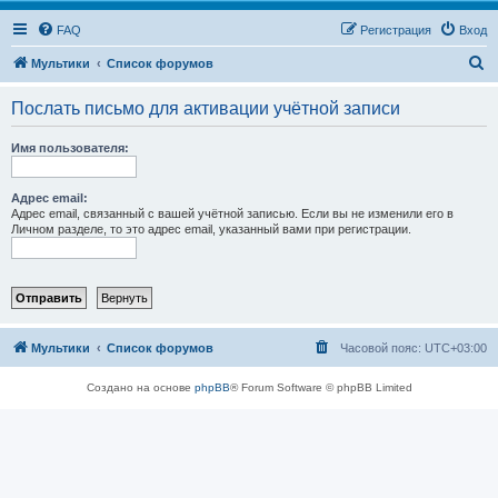
FAQ
Регистрация
Вход
П
Мультики
Список форумов
о
Послать письмо для активации учётной записи
и
с
Имя пользователя:
к
Адрес email:
Адрес email, связанный с вашей учётной записью. Если вы не изменили его в
Личном разделе, то это адрес email, указанный вами при регистрации.
Мультики
Список форумов
Часовой пояс:
UTC+03:00
Создано на основе
phpBB
® Forum Software © phpBB Limited