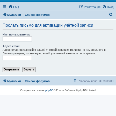
FAQ
Регистрация
Вход
П
Мультики
Список форумов
о
Послать письмо для активации учётной записи
и
с
Имя пользователя:
к
Адрес email:
Адрес email, связанный с вашей учётной записью. Если вы не изменили его в
Личном разделе, то это адрес email, указанный вами при регистрации.
Мультики
Список форумов
Часовой пояс:
UTC+03:00
Создано на основе
phpBB
® Forum Software © phpBB Limited