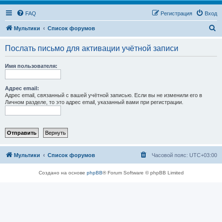
FAQ
Регистрация
Вход
П
Мультики
Список форумов
о
Послать письмо для активации учётной записи
и
с
Имя пользователя:
к
Адрес email:
Адрес email, связанный с вашей учётной записью. Если вы не изменили его в
Личном разделе, то это адрес email, указанный вами при регистрации.
Мультики
Список форумов
Часовой пояс:
UTC+03:00
Создано на основе
phpBB
® Forum Software © phpBB Limited