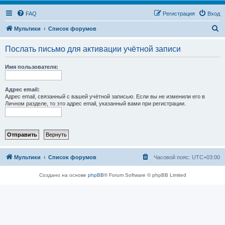
FAQ
Регистрация
Вход
П
Мультики
Список форумов
о
Послать письмо для активации учётной записи
и
с
Имя пользователя:
к
Адрес email:
Адрес email, связанный с вашей учётной записью. Если вы не изменили его в
Личном разделе, то это адрес email, указанный вами при регистрации.
Мультики
Список форумов
Часовой пояс:
UTC+03:00
Создано на основе
phpBB
® Forum Software © phpBB Limited