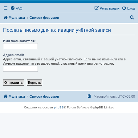
FAQ
Регистрация
Вход
П
Мультики
Список форумов
о
Послать письмо для активации учётной записи
и
с
Имя пользователя:
к
Адрес email:
Адрес email, связанный с вашей учётной записью. Если вы не изменили его в
Личном разделе, то это адрес email, указанный вами при регистрации.
Мультики
Список форумов
Часовой пояс:
UTC+03:00
Создано на основе
phpBB
® Forum Software © phpBB Limited