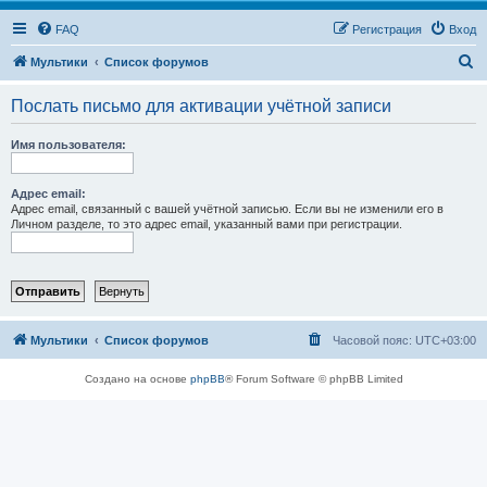
FAQ
Регистрация
Вход
П
Мультики
Список форумов
о
Послать письмо для активации учётной записи
и
с
Имя пользователя:
к
Адрес email:
Адрес email, связанный с вашей учётной записью. Если вы не изменили его в
Личном разделе, то это адрес email, указанный вами при регистрации.
Мультики
Список форумов
Часовой пояс:
UTC+03:00
Создано на основе
phpBB
® Forum Software © phpBB Limited