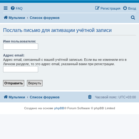
FAQ
Регистрация
Вход
П
Мультики
Список форумов
о
Послать письмо для активации учётной записи
и
с
Имя пользователя:
к
Адрес email:
Адрес email, связанный с вашей учётной записью. Если вы не изменили его в
Личном разделе, то это адрес email, указанный вами при регистрации.
Мультики
Список форумов
Часовой пояс:
UTC+03:00
Создано на основе
phpBB
® Forum Software © phpBB Limited