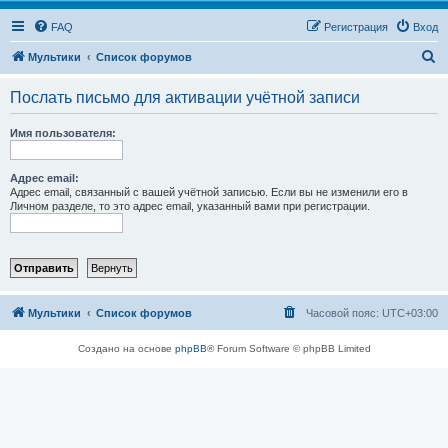
FAQ
Регистрация
Вход
П
Мультики
Список форумов
о
Послать письмо для активации учётной записи
и
с
Имя пользователя:
к
Адрес email:
Адрес email, связанный с вашей учётной записью. Если вы не изменили его в
Личном разделе, то это адрес email, указанный вами при регистрации.
Мультики
Список форумов
Часовой пояс:
UTC+03:00
Создано на основе
phpBB
® Forum Software © phpBB Limited