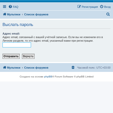
FAQ
Регистрация
Вход
П
Мультики
Список форумов
о
Выслать пароль
и
с
Адрес email:
Адрес email, связанный с вашей учётной записью. Если вы не изменили его в
к
Личном разделе, то это адрес email, указанный вами при регистрации.
Мультики
Список форумов
Часовой пояс:
UTC+03:00
Создано на основе
phpBB
® Forum Software © phpBB Limited