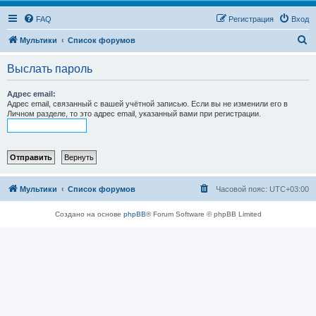
FAQ
Регистрация
Вход
П
Мультики
Список форумов
о
Выслать пароль
и
с
Адрес email:
Адрес email, связанный с вашей учётной записью. Если вы не изменили его в
к
Личном разделе, то это адрес email, указанный вами при регистрации.
Мультики
Список форумов
Часовой пояс:
UTC+03:00
Создано на основе
phpBB
® Forum Software © phpBB Limited