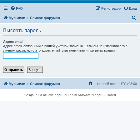
FAQ
Регистрация
Вход
П
Мультики
Список форумов
о
Выслать пароль
и
с
Адрес email:
Адрес email, связанный с вашей учётной записью. Если вы не изменили его в
к
Личном разделе, то это адрес email, указанный вами при регистрации.
Мультики
Список форумов
Часовой пояс:
UTC+03:00
Создано на основе
phpBB
® Forum Software © phpBB Limited