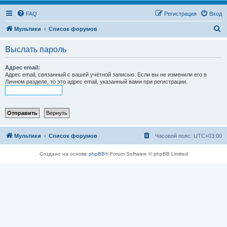
FAQ
Регистрация
Вход
П
Мультики
Список форумов
о
Выслать пароль
и
с
Адрес email:
Адрес email, связанный с вашей учётной записью. Если вы не изменили его в
к
Личном разделе, то это адрес email, указанный вами при регистрации.
Мультики
Список форумов
Часовой пояс:
UTC+03:00
Создано на основе
phpBB
® Forum Software © phpBB Limited