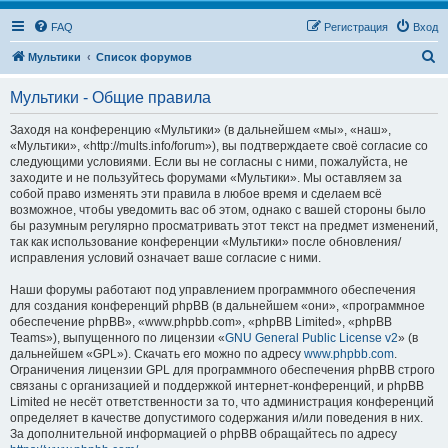
FAQ
Регистрация
Вход
П
Мультики
Список форумов
о
Мультики - Общие правила
и
с
Заходя на конференцию «Мультики» (в дальнейшем «мы», «наш»,
«Мультики», «http://mults.info/forum»), вы подтверждаете своё согласие со
к
следующими условиями. Если вы не согласны с ними, пожалуйста, не
заходите и не пользуйтесь форумами «Мультики». Мы оставляем за
собой право изменять эти правила в любое время и сделаем всё
возможное, чтобы уведомить вас об этом, однако с вашей стороны было
бы разумным регулярно просматривать этот текст на предмет изменений,
так как использование конференции «Мультики» после обновления/
исправления условий означает ваше согласие с ними.
Наши форумы работают под управлением программного обеспечения
для создания конференций phpBB (в дальнейшем «они», «программное
обеспечение phpBB», «www.phpbb.com», «phpBB Limited», «phpBB
Teams»), выпущенного по лицензии «
GNU General Public License v2
» (в
дальнейшем «GPL»). Скачать его можно по адресу
www.phpbb.com
.
Ограничения лицензии GPL для программного обеспечения phpBB строго
связаны с организацией и поддержкой интернет-конференций, и phpBB
Limited не несёт ответственности за то, что администрация конференций
определяет в качестве допустимого содержания и/или поведения в них.
За дополнительной информацией о phpBB обращайтесь по адресу