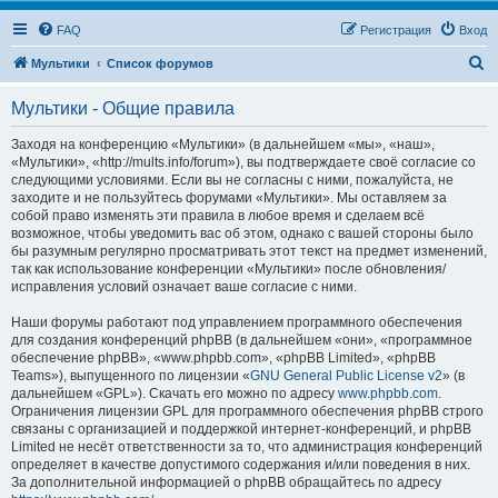
FAQ
Регистрация
Вход
П
Мультики
Список форумов
о
Мультики - Общие правила
и
с
Заходя на конференцию «Мультики» (в дальнейшем «мы», «наш»,
«Мультики», «http://mults.info/forum»), вы подтверждаете своё согласие со
к
следующими условиями. Если вы не согласны с ними, пожалуйста, не
заходите и не пользуйтесь форумами «Мультики». Мы оставляем за
собой право изменять эти правила в любое время и сделаем всё
возможное, чтобы уведомить вас об этом, однако с вашей стороны было
бы разумным регулярно просматривать этот текст на предмет изменений,
так как использование конференции «Мультики» после обновления/
исправления условий означает ваше согласие с ними.
Наши форумы работают под управлением программного обеспечения
для создания конференций phpBB (в дальнейшем «они», «программное
обеспечение phpBB», «www.phpbb.com», «phpBB Limited», «phpBB
Teams»), выпущенного по лицензии «
GNU General Public License v2
» (в
дальнейшем «GPL»). Скачать его можно по адресу
www.phpbb.com
.
Ограничения лицензии GPL для программного обеспечения phpBB строго
связаны с организацией и поддержкой интернет-конференций, и phpBB
Limited не несёт ответственности за то, что администрация конференций
определяет в качестве допустимого содержания и/или поведения в них.
За дополнительной информацией о phpBB обращайтесь по адресу