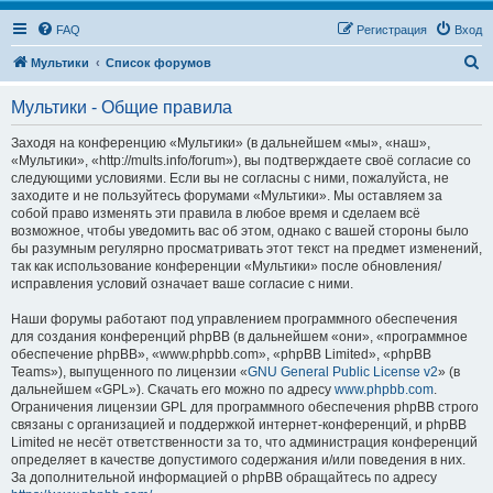
FAQ
Регистрация
Вход
П
Мультики
Список форумов
о
Мультики - Общие правила
и
с
Заходя на конференцию «Мультики» (в дальнейшем «мы», «наш»,
«Мультики», «http://mults.info/forum»), вы подтверждаете своё согласие со
к
следующими условиями. Если вы не согласны с ними, пожалуйста, не
заходите и не пользуйтесь форумами «Мультики». Мы оставляем за
собой право изменять эти правила в любое время и сделаем всё
возможное, чтобы уведомить вас об этом, однако с вашей стороны было
бы разумным регулярно просматривать этот текст на предмет изменений,
так как использование конференции «Мультики» после обновления/
исправления условий означает ваше согласие с ними.
Наши форумы работают под управлением программного обеспечения
для создания конференций phpBB (в дальнейшем «они», «программное
обеспечение phpBB», «www.phpbb.com», «phpBB Limited», «phpBB
Teams»), выпущенного по лицензии «
GNU General Public License v2
» (в
дальнейшем «GPL»). Скачать его можно по адресу
www.phpbb.com
.
Ограничения лицензии GPL для программного обеспечения phpBB строго
связаны с организацией и поддержкой интернет-конференций, и phpBB
Limited не несёт ответственности за то, что администрация конференций
определяет в качестве допустимого содержания и/или поведения в них.
За дополнительной информацией о phpBB обращайтесь по адресу