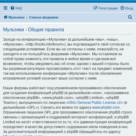
FAQ
Регистрация
Вход
П
Мультики
Список форумов
о
Мультики - Общие правила
и
с
Заходя на конференцию «Мультики» (в дальнейшем «мы», «наш»,
«Мультики», «http://mults.info/forum»), вы подтверждаете своё согласие со
к
следующими условиями. Если вы не согласны с ними, пожалуйста, не
заходите и не пользуйтесь форумами «Мультики». Мы оставляем за
собой право изменять эти правила в любое время и сделаем всё
возможное, чтобы уведомить вас об этом, однако с вашей стороны было
бы разумным регулярно просматривать этот текст на предмет изменений,
так как использование конференции «Мультики» после обновления/
исправления условий означает ваше согласие с ними.
Наши форумы работают под управлением программного обеспечения
для создания конференций phpBB (в дальнейшем «они», «программное
обеспечение phpBB», «www.phpbb.com», «phpBB Limited», «phpBB
Teams»), выпущенного по лицензии «
GNU General Public License v2
» (в
дальнейшем «GPL»). Скачать его можно по адресу
www.phpbb.com
.
Ограничения лицензии GPL для программного обеспечения phpBB строго
связаны с организацией и поддержкой интернет-конференций, и phpBB
Limited не несёт ответственности за то, что администрация конференций
определяет в качестве допустимого содержания и/или поведения в них.
За дополнительной информацией о phpBB обращайтесь по адресу