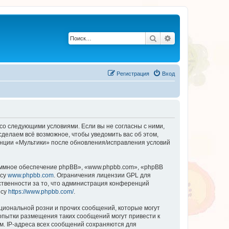
Поиск
Расширенный по
Регистрация
Вход
 со следующими условиями. Если вы не согласны с ними,
сделаем всё возможное, чтобы уведомить вас об этом,
енции «Мультики» после обновления/исправления условий
ммное обеспечение phpBB», «www.phpbb.com», «phpBB
есу
www.phpbb.com
. Ограничения лицензии GPL для
ственности за то, что администрация конференций
есу
https://www.phpbb.com/
.
циональной розни и прочих сообщений, которые могут
опытки размещения таких сообщений могут привести к
м. IP-адреса всех сообщений сохраняются для