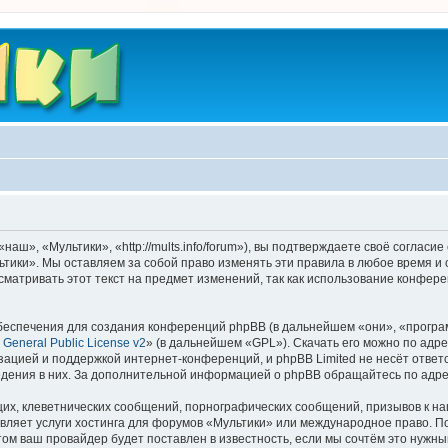
ш», «Мультики», «http://mults.info/forum»), вы подтверждаете своё согласие
тики». Мы оставляем за собой право изменять эти правила в любое время и 
матривать этот текст на предмет изменений, так как использование конфер
еспечения для создания конференций phpBB (в дальнейшем «они», «програ
General Public License v2
» (в дальнейшем «GPL»). Скачать его можно по адр
зацией и поддержкой интернет-конференций, и phpBB Limited не несёт ответ
ведения в них. За дополнительной информацией о phpBB обращайтесь по адр
их, клеветнических сообщений, порнографических сообщений, призывов к на
вляет услуги хостинга для форумов «Мультики» или международное право. П
м ваш провайдер будет поставлен в известность, если мы сочтём это нужны