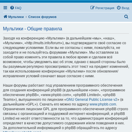
FAQ
Регистрация
Вход
П
Мультики
Список форумов
о
Мультики - Общие правила
и
с
Заходя на конференцию «Мультики» (в дальнейшем «мы», «наш»,
«Мультики», «http://mults.info/forum»), вы подтверждаете своё согласие со
к
следующими условиями. Если вы не согласны с ними, пожалуйста, не
заходите и не пользуйтесь форумами «Мультики». Мы оставляем за
собой право изменять эти правила в любое время и сделаем всё
возможное, чтобы уведомить вас об этом, однако с вашей стороны было
бы разумным регулярно просматривать этот текст на предмет изменений,
так как использование конференции «Мультики» после обновления/
исправления условий означает ваше согласие с ними.
Наши форумы работают под управлением программного обеспечения
для создания конференций phpBB (в дальнейшем «они», «программное
обеспечение phpBB», «www.phpbb.com», «phpBB Limited», «phpBB
Teams»), выпущенного по лицензии «
GNU General Public License v2
» (в
дальнейшем «GPL»). Скачать его можно по адресу
www.phpbb.com
.
Ограничения лицензии GPL для программного обеспечения phpBB строго
связаны с организацией и поддержкой интернет-конференций, и phpBB
Limited не несёт ответственности за то, что администрация конференций
определяет в качестве допустимого содержания и/или поведения в них.
За дополнительной информацией о phpBB обращайтесь по адресу