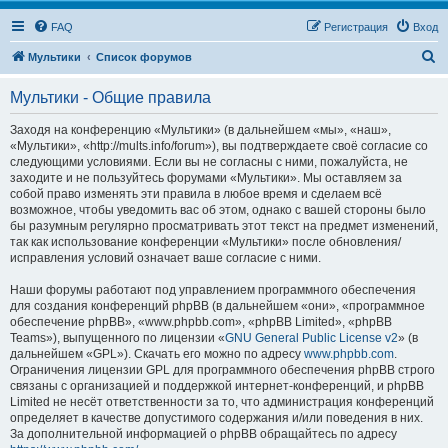
FAQ
Регистрация
Вход
П
Мультики
Список форумов
о
Мультики - Общие правила
и
с
Заходя на конференцию «Мультики» (в дальнейшем «мы», «наш»,
«Мультики», «http://mults.info/forum»), вы подтверждаете своё согласие со
к
следующими условиями. Если вы не согласны с ними, пожалуйста, не
заходите и не пользуйтесь форумами «Мультики». Мы оставляем за
собой право изменять эти правила в любое время и сделаем всё
возможное, чтобы уведомить вас об этом, однако с вашей стороны было
бы разумным регулярно просматривать этот текст на предмет изменений,
так как использование конференции «Мультики» после обновления/
исправления условий означает ваше согласие с ними.
Наши форумы работают под управлением программного обеспечения
для создания конференций phpBB (в дальнейшем «они», «программное
обеспечение phpBB», «www.phpbb.com», «phpBB Limited», «phpBB
Teams»), выпущенного по лицензии «
GNU General Public License v2
» (в
дальнейшем «GPL»). Скачать его можно по адресу
www.phpbb.com
.
Ограничения лицензии GPL для программного обеспечения phpBB строго
связаны с организацией и поддержкой интернет-конференций, и phpBB
Limited не несёт ответственности за то, что администрация конференций
определяет в качестве допустимого содержания и/или поведения в них.
За дополнительной информацией о phpBB обращайтесь по адресу