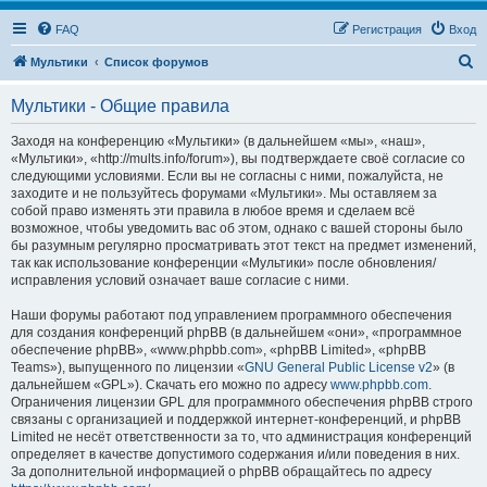
FAQ
Регистрация
Вход
П
Мультики
Список форумов
о
Мультики - Общие правила
и
с
Заходя на конференцию «Мультики» (в дальнейшем «мы», «наш»,
«Мультики», «http://mults.info/forum»), вы подтверждаете своё согласие со
к
следующими условиями. Если вы не согласны с ними, пожалуйста, не
заходите и не пользуйтесь форумами «Мультики». Мы оставляем за
собой право изменять эти правила в любое время и сделаем всё
возможное, чтобы уведомить вас об этом, однако с вашей стороны было
бы разумным регулярно просматривать этот текст на предмет изменений,
так как использование конференции «Мультики» после обновления/
исправления условий означает ваше согласие с ними.
Наши форумы работают под управлением программного обеспечения
для создания конференций phpBB (в дальнейшем «они», «программное
обеспечение phpBB», «www.phpbb.com», «phpBB Limited», «phpBB
Teams»), выпущенного по лицензии «
GNU General Public License v2
» (в
дальнейшем «GPL»). Скачать его можно по адресу
www.phpbb.com
.
Ограничения лицензии GPL для программного обеспечения phpBB строго
связаны с организацией и поддержкой интернет-конференций, и phpBB
Limited не несёт ответственности за то, что администрация конференций
определяет в качестве допустимого содержания и/или поведения в них.
За дополнительной информацией о phpBB обращайтесь по адресу