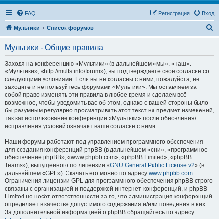
FAQ
Регистрация
Вход
П
Мультики
Список форумов
о
Мультики - Общие правила
и
с
Заходя на конференцию «Мультики» (в дальнейшем «мы», «наш»,
«Мультики», «http://mults.info/forum»), вы подтверждаете своё согласие со
к
следующими условиями. Если вы не согласны с ними, пожалуйста, не
заходите и не пользуйтесь форумами «Мультики». Мы оставляем за
собой право изменять эти правила в любое время и сделаем всё
возможное, чтобы уведомить вас об этом, однако с вашей стороны было
бы разумным регулярно просматривать этот текст на предмет изменений,
так как использование конференции «Мультики» после обновления/
исправления условий означает ваше согласие с ними.
Наши форумы работают под управлением программного обеспечения
для создания конференций phpBB (в дальнейшем «они», «программное
обеспечение phpBB», «www.phpbb.com», «phpBB Limited», «phpBB
Teams»), выпущенного по лицензии «
GNU General Public License v2
» (в
дальнейшем «GPL»). Скачать его можно по адресу
www.phpbb.com
.
Ограничения лицензии GPL для программного обеспечения phpBB строго
связаны с организацией и поддержкой интернет-конференций, и phpBB
Limited не несёт ответственности за то, что администрация конференций
определяет в качестве допустимого содержания и/или поведения в них.
За дополнительной информацией о phpBB обращайтесь по адресу