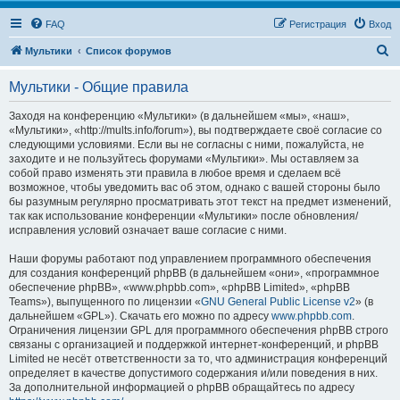
FAQ
Регистрация
Вход
П
Мультики
Список форумов
о
Мультики - Общие правила
и
с
Заходя на конференцию «Мультики» (в дальнейшем «мы», «наш»,
«Мультики», «http://mults.info/forum»), вы подтверждаете своё согласие со
к
следующими условиями. Если вы не согласны с ними, пожалуйста, не
заходите и не пользуйтесь форумами «Мультики». Мы оставляем за
собой право изменять эти правила в любое время и сделаем всё
возможное, чтобы уведомить вас об этом, однако с вашей стороны было
бы разумным регулярно просматривать этот текст на предмет изменений,
так как использование конференции «Мультики» после обновления/
исправления условий означает ваше согласие с ними.
Наши форумы работают под управлением программного обеспечения
для создания конференций phpBB (в дальнейшем «они», «программное
обеспечение phpBB», «www.phpbb.com», «phpBB Limited», «phpBB
Teams»), выпущенного по лицензии «
GNU General Public License v2
» (в
дальнейшем «GPL»). Скачать его можно по адресу
www.phpbb.com
.
Ограничения лицензии GPL для программного обеспечения phpBB строго
связаны с организацией и поддержкой интернет-конференций, и phpBB
Limited не несёт ответственности за то, что администрация конференций
определяет в качестве допустимого содержания и/или поведения в них.
За дополнительной информацией о phpBB обращайтесь по адресу