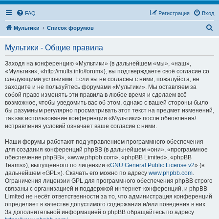
FAQ
Регистрация
Вход
П
Мультики
Список форумов
о
Мультики - Общие правила
и
с
Заходя на конференцию «Мультики» (в дальнейшем «мы», «наш»,
«Мультики», «http://mults.info/forum»), вы подтверждаете своё согласие со
к
следующими условиями. Если вы не согласны с ними, пожалуйста, не
заходите и не пользуйтесь форумами «Мультики». Мы оставляем за
собой право изменять эти правила в любое время и сделаем всё
возможное, чтобы уведомить вас об этом, однако с вашей стороны было
бы разумным регулярно просматривать этот текст на предмет изменений,
так как использование конференции «Мультики» после обновления/
исправления условий означает ваше согласие с ними.
Наши форумы работают под управлением программного обеспечения
для создания конференций phpBB (в дальнейшем «они», «программное
обеспечение phpBB», «www.phpbb.com», «phpBB Limited», «phpBB
Teams»), выпущенного по лицензии «
GNU General Public License v2
» (в
дальнейшем «GPL»). Скачать его можно по адресу
www.phpbb.com
.
Ограничения лицензии GPL для программного обеспечения phpBB строго
связаны с организацией и поддержкой интернет-конференций, и phpBB
Limited не несёт ответственности за то, что администрация конференций
определяет в качестве допустимого содержания и/или поведения в них.
За дополнительной информацией о phpBB обращайтесь по адресу