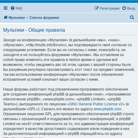
FAQ
Регистрация
Вход
П
Мультики
Список форумов
о
Мультики - Общие правила
и
с
Заходя на конференцию «Мультики» (в дальнейшем «мы», «наш»,
«Мультики», «http://mults.info/forum»), вы подтверждаете своё согласие со
к
следующими условиями. Если вы не согласны с ними, пожалуйста, не
заходите и не пользуйтесь форумами «Мультики». Мы оставляем за
собой право изменять эти правила в любое время и сделаем всё
возможное, чтобы уведомить вас об этом, однако с вашей стороны было
бы разумным регулярно просматривать этот текст на предмет изменений,
так как использование конференции «Мультики» после обновления/
исправления условий означает ваше согласие с ними.
Наши форумы работают под управлением программного обеспечения
для создания конференций phpBB (в дальнейшем «они», «программное
обеспечение phpBB», «www.phpbb.com», «phpBB Limited», «phpBB
Teams»), выпущенного по лицензии «
GNU General Public License v2
» (в
дальнейшем «GPL»). Скачать его можно по адресу
www.phpbb.com
.
Ограничения лицензии GPL для программного обеспечения phpBB строго
связаны с организацией и поддержкой интернет-конференций, и phpBB
Limited не несёт ответственности за то, что администрация конференций
определяет в качестве допустимого содержания и/или поведения в них.
За дополнительной информацией о phpBB обращайтесь по адресу