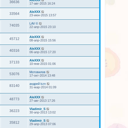
AleXXX
36636
17-авг-2015 16:24
AleXXX
33564
23-июн-2015 13:57
LAV ©
74035
22-апр-2015 23:10
AleXXX
45712
08-апр-2015 15:56
AleXXX
40316
06-апр-2015 17:20
AleXXX
37133
10-янв-2015 01:06
Мотовилов
53076
17-окт-2014 13:48
андрей kzn
83140
31-мар-2014 01:09
AleXXX
48773
27-авг-2013 17:26
Vladimir_S
36223
30-апр-2013 13:02
Vladimir_S
35812
29-апр-2013 07:06