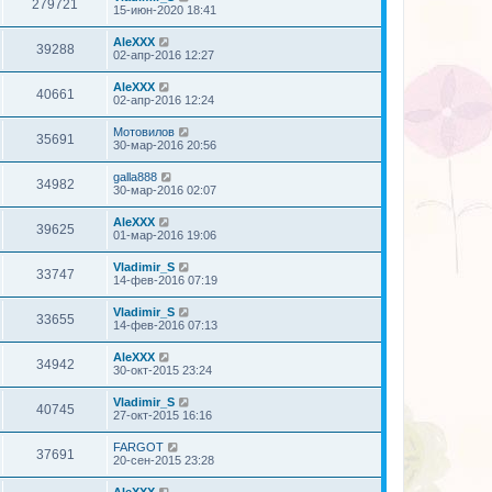
279721
15-июн-2020 18:41
AleXXX
39288
02-апр-2016 12:27
AleXXX
40661
02-апр-2016 12:24
Мотовилов
35691
30-мар-2016 20:56
galla888
34982
30-мар-2016 02:07
AleXXX
39625
01-мар-2016 19:06
Vladimir_S
33747
14-фев-2016 07:19
Vladimir_S
33655
14-фев-2016 07:13
AleXXX
34942
30-окт-2015 23:24
Vladimir_S
40745
27-окт-2015 16:16
FARGOT
37691
20-сен-2015 23:28