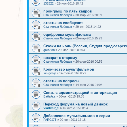
132522
»
22-ноя-2016 10:42
проигрыш по пять кадров
Станислав Лебедев
»
30-мар-2016 20:09
ответы на сообщения
Станислав Лебедев
»
29-окт-2015 14:22
оцифровка мультфильма
Станислав Лебедев
»
05-мар-2016 15:23
Сказки на ночь (Россия, Студия продюсерско
galla888
»
29-мар-2016 09:03
возврат к старому
Станислав Лебедев
»
26-фев-2016 00:59
Количество мультфильмов
Yevgeniy
»
14-фев-2016 06:27
ответы на вопросы
Станислав Лебедев
»
14-фев-2016 01:08
Связь с администрацией и авторизация
Бабайка
»
30-окт-2015 19:33
Переход форума на новый движок
Vladimir_S
»
16-окт-2015 08:54
Добавление мультфильмов в серии
FARGOT
»
09-сен-2011 17:18