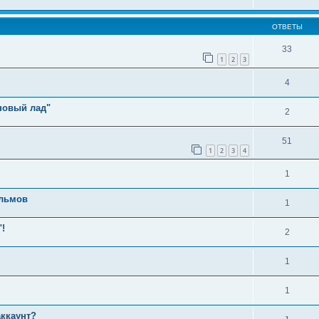
ОТВЕТЫ
33
1
2
3
4
новый лад"
2
51
1
2
3
4
1
ильмов
1
!
2
1
1
аккаунт?