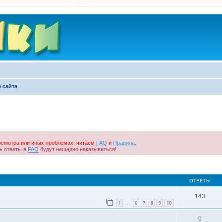
 сайта
росмотра или иных проблемах, читаем
FAQ
и
Правила
.
ть ответы в
FAQ
будут нещадно наказываться!
ширенный поиск
ОТВЕТЫ
143
1
6
7
8
9
10
…
0