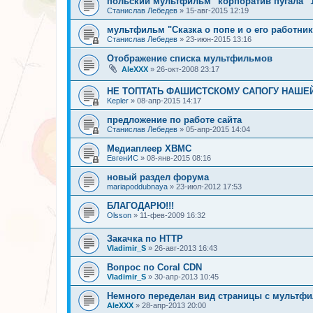
польский мультфильм "корпоратив пугала" 
Станислав Лебедев
»
15-авг-2015 12:19
мультфильм "Сказка о попе и о его работнике
Станислав Лебедев
»
23-июн-2015 13:16
Отображение списка мультфильмов
AleXXX
»
26-окт-2008 23:17
НЕ ТОПТАТЬ ФАШИСТСКОМУ САПОГУ НАШЕ
Kepler
»
08-апр-2015 14:17
предложение по работе сайта
Станислав Лебедев
»
05-апр-2015 14:04
Медиаплеер XBMC
ЕвгенИС
»
08-янв-2015 08:16
новый раздел форума
mariapoddubnaya
»
23-июл-2012 17:53
БЛАГОДАРЮ!!!
Olsson
»
11-фев-2009 16:32
Закачка по HTTP
Vladimir_S
»
26-авг-2013 16:43
Вопрос по Coral CDN
Vladimir_S
»
30-апр-2013 10:45
Немного переделан вид страницы с мультф
AleXXX
»
28-апр-2013 20:00