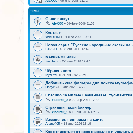
AleXXX
»
09-янв-2008 21:32
ТЕМЫ
О нас пишут...
AleXXX
»
06-фев-2008 11:32
Контент
Флангини
»
14-июл-2026 10:31
Новая серия "Русские народныне сказки на 
FARGOT
»
08-авг-2009 12:42
Мелкие ошибки
Itar-Tass
»
22-май-2010 14:47
Чёрная книга
Мультль
»
21-окт-2025 22:13
Добавить еще фильтры для поиска мультф
Парус
»
01-авг-2025 14:22
Спасибо за милые Саакянцевы "хулиганства"
Vladimir_S
»
22-апр-2014 12:22
Странный такой баннер
Vladimir_S
»
13-окт-2014 13:16
Изменение никнейма на сайте
Андрей05
»
18-янв-2024 15:16
Как отписаться от всех рассылок и удалить 