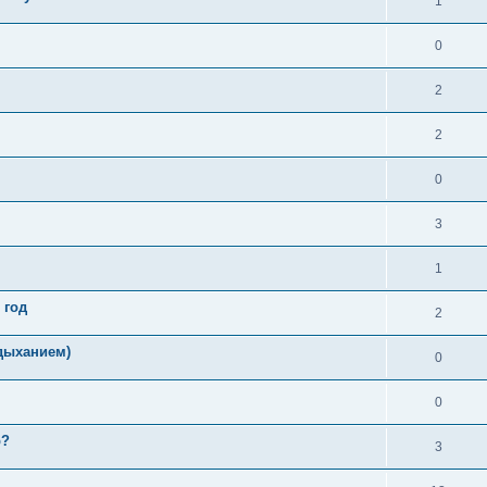
1
0
2
2
0
3
1
 год
2
идыханием)
0
0
р?
3