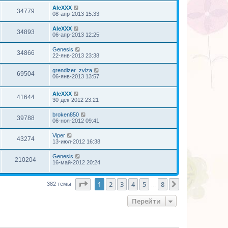
AleXXX
34779
08-апр-2013 15:33
AleXXX
34893
06-апр-2013 12:25
Genesis
34866
22-янв-2013 23:38
grendizer_zviza
69504
06-янв-2013 13:57
AleXXX
41644
30-дек-2012 23:21
broken850
39788
06-ноя-2012 09:41
Viper
43274
13-июл-2012 16:38
Genesis
210204
16-май-2012 20:24
Страница
1
из
8
1
2
3
4
5
8
След.
382 темы
…
Перейти