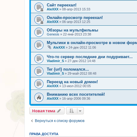
Сайт переехал!
AleXXX
»
08-апр-2013 15:33
Онлайн-просмотр переехал!
AleXXX
»
06-апр-2013 12:25
Обзоры на мультфильмы
Genesis
»
22-янв-2013 23:38
Мультики в онлайн-просмотре в новом форм
AleXXX
»
24-дек-2012 11:06
Что-то сервер последние дни подуривает...
Vladimir_S
»
27-дек-2012 14:48
Тег {url} поломался...
Vladimir_S
»
29-май-2012 08:48
Переезд на новый домен!
AleXXX
»
13-июл-2012 00:05
Вниманию всех посетителей!
AleXXX
»
16-апр-2006 09:36
Новая тема
Вернуться к списку форумов
ПРАВА ДОСТУПА