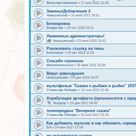
Вячеслав Новичков
»
17-янв-2022 15:49
Замены/Добавления 2
Немухинский
»
31-май-2021 20:51
Блокировка
Владислав
»
10-окт-2020 23:11
Уважаемые администраторы!
Немухинский
»
23-июн-2020 18:52
Реализовать ссылку на темы
Avesmeser
»
25-авг-2019 11:00
Спасибо огромное
Mananamorozova
»
26-фев-2011 23:28
Вирус равнодушия
Немухинский
»
24-дек-2018 20:37
мультфильм "Сказка о рыбаке и рыбке" 1937
Станислав Лебедев
»
12-ноя-2015 12:46
Атрибутация артефакта (произносится с пр
Yevgeniy
»
15-дек-2017 08:45
телепередача "Вечерняя сказка"
Станислав Лебедев
»
20-ноя-2017 02:24
Как добавить мультик и как обновить серве
Eril
»
14-июн-2017 12:09
не скачиваются сказки