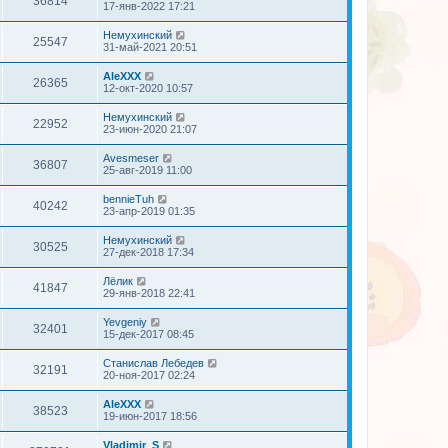
36814
17-янв-2022 17:21
Немухинский
25547
31-май-2021 20:51
AleXXX
26365
12-окт-2020 10:57
Немухинский
22952
23-июн-2020 21:07
Avesmeser
36807
25-авг-2019 11:00
bennieTuh
40242
23-апр-2019 01:35
Немухинский
30525
27-дек-2018 17:34
Лёлик
41847
29-янв-2018 22:41
Yevgeniy
32401
15-дек-2017 08:45
Станислав Лебедев
32191
20-ноя-2017 02:24
AleXXX
38523
19-июн-2017 18:56
Vladimir_S