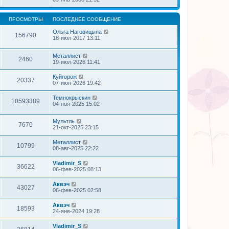
ПРОСМОТРЫ
ПОСЛЕДНЕЕ СООБЩЕНИЕ
Ольга Наговицына
156790
18-июл-2017 13:11
Металлист
2460
19-июл-2026 11:41
Куйгорож
20337
07-июн-2026 19:42
Темнокрыскин
10593389
04-ноя-2025 15:02
Мультль
7670
21-окт-2025 23:15
Металлист
10799
08-авг-2025 22:22
Vladimir_S
36622
06-фев-2025 08:13
Аквэч
43027
06-фев-2025 02:58
Аквэч
18593
24-янв-2024 19:28
Vladimir_S