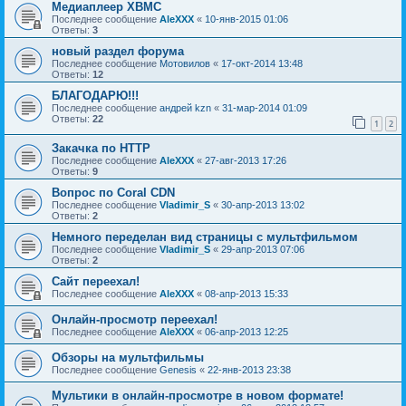
Медиаплеер XBMC
Последнее сообщение
AleXXX
«
10-янв-2015 01:06
Ответы:
3
новый раздел форума
Последнее сообщение
Мотовилов
«
17-окт-2014 13:48
Ответы:
12
БЛАГОДАРЮ!!!
Последнее сообщение
андрей kzn
«
31-мар-2014 01:09
Ответы:
22
1
2
Закачка по HTTP
Последнее сообщение
AleXXX
«
27-авг-2013 17:26
Ответы:
9
Вопрос по Coral CDN
Последнее сообщение
Vladimir_S
«
30-апр-2013 13:02
Ответы:
2
Немного переделан вид страницы с мультфильмом
Последнее сообщение
Vladimir_S
«
29-апр-2013 07:06
Ответы:
2
Сайт переехал!
Последнее сообщение
AleXXX
«
08-апр-2013 15:33
Онлайн-просмотр переехал!
Последнее сообщение
AleXXX
«
06-апр-2013 12:25
Обзоры на мультфильмы
Последнее сообщение
Genesis
«
22-янв-2013 23:38
Мультики в онлайн-просмотре в новом формате!