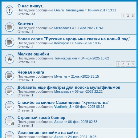
О нас пишут...
Последнее сообщение
Ольга Наговицына
«
18-июл-2017 13:11
Ответы:
33
1
2
3
Контент
Последнее сообщение
Металлист
«
19-июл-2026 11:41
Ответы:
4
Новая серия "Русские народныне сказки на новый лад"
Последнее сообщение
Куйгорож
«
07-июн-2026 19:42
Ответы:
2
Мелкие ошибки
Последнее сообщение
Темнокрыскин
«
04-ноя-2025 15:02
Ответы:
51
1
2
3
4
Чёрная книга
Последнее сообщение
Мультль
«
21-окт-2025 23:15
Ответы:
1
Добавить еще фильтры для поиска мультфильмов
Последнее сообщение
Металлист
«
08-авг-2025 22:22
Ответы:
1
Спасибо за милые Саакянцевы "хулиганства"!
Последнее сообщение
Vladimir_S
«
06-фев-2025 08:13
Ответы:
2
Странный такой баннер
Последнее сообщение
Аквэч
«
06-фев-2025 02:58
Ответы:
1
Изменение никнейма на сайте
Последнее сообщение
Аквэч
«
24-янв-2024 19:28