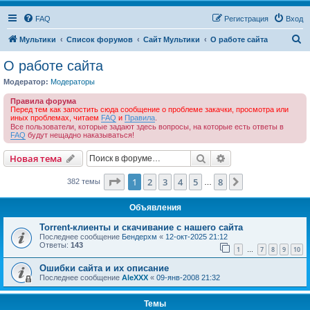
FAQ
Регистрация
Вход
П
Мультики
Список форумов
Сайт Мультики
О работе сайта
о
О работе сайта
и
Модератор:
Модераторы
с
Правила форума
к
Перед тем как запостить сюда сообщение о проблеме закачки, просмотра или
иных проблемах, читаем
FAQ
и
Правила
.
Все пользователи, которые задают здесь вопросы, на которые есть ответы в
FAQ
будут нещадно наказываться!
Поиск
Расширенный пои
Новая тема
Страница
1
из
8
1
2
3
4
5
8
След.
382 темы
…
Объявления
Torrent-клиенты и скачивание с нашего сайта
Последнее сообщение
Бендерхм
«
12-окт-2025 21:12
Ответы:
143
1
7
8
9
10
…
Ошибки сайта и их описание
Последнее сообщение
AleXXX
«
09-янв-2008 21:32
Темы