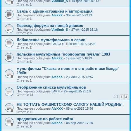
Последнее сообщение
Vladimir_S
«
14-фев-2016 07:13
Ответы:
1
Связь с администрацией и авторизация
Последнее сообщение
AleXXX
«
30-окт-2015 23:24
Ответы:
1
Переход форума на новый движок
Последнее сообщение
Vladimir_S
«
27-окт-2015 16:16
Ответы:
6
Добавление мультфильмов в серии
Последнее сообщение
FARGOT
«
20-сен-2015 23:28
Ответы:
2
польский мультфильм "корпоратив пугала" 1983
Последнее сообщение
AleXXX
«
17-авг-2015 16:24
Ответы:
3
мультфильм "Сказка о попе и о его работнике Балде"
1940г.
Последнее сообщение
AleXXX
«
23-июн-2015 13:57
Ответы:
1
Отображение списка мультфильмов
Последнее сообщение
LAV ©
«
22-апр-2015 23:10
Ответы:
16
1
2
НЕ ТОПТАТЬ ФАШИСТСКОМУ САПОГУ НАШЕЙ РОДИНЫ
Последнее сообщение
AleXXX
«
08-апр-2015 15:56
Ответы:
10
предложение по работе сайта
Последнее сообщение
AleXXX
«
06-апр-2015 17:20
Ответы:
5