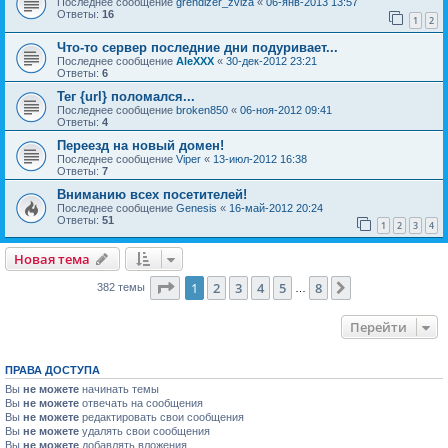
Последнее сообщение
grendizer_zviza
«
06-янв-2013 13:57
Ответы:
16
1
2
Что-то сервер последние дни подуривает...
Последнее сообщение
AleXXX
«
30-дек-2012 23:21
Ответы:
6
Тег {url} поломался...
Последнее сообщение
broken850
«
06-ноя-2012 09:41
Ответы:
4
Переезд на новый домен!
Последнее сообщение
Viper
«
13-июл-2012 16:38
Ответы:
7
Вниманию всех посетителей!
Последнее сообщение
Genesis
«
16-май-2012 20:24
Ответы:
51
1
2
3
4
Новая тема
Страница
1
из
8
1
2
3
4
5
8
След.
382 темы
…
Перейти
ПРАВА ДОСТУПА
Вы
не можете
начинать темы
Вы
не можете
отвечать на сообщения
Вы
не можете
редактировать свои сообщения
Вы
не можете
удалять свои сообщения
Вы
не можете
добавлять вложения