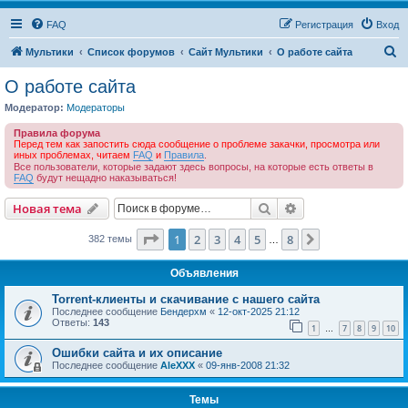
FAQ
Регистрация
Вход
П
Мультики
Список форумов
Сайт Мультики
О работе сайта
о
О работе сайта
и
Модератор:
Модераторы
с
Правила форума
к
Перед тем как запостить сюда сообщение о проблеме закачки, просмотра или
иных проблемах, читаем
FAQ
и
Правила
.
Все пользователи, которые задают здесь вопросы, на которые есть ответы в
FAQ
будут нещадно наказываться!
Поиск
Расширенный пои
Новая тема
Страница
1
из
8
1
2
3
4
5
8
След.
382 темы
…
Объявления
Torrent-клиенты и скачивание с нашего сайта
Последнее сообщение
Бендерхм
«
12-окт-2025 21:12
Ответы:
143
1
7
8
9
10
…
Ошибки сайта и их описание
Последнее сообщение
AleXXX
«
09-янв-2008 21:32
Темы