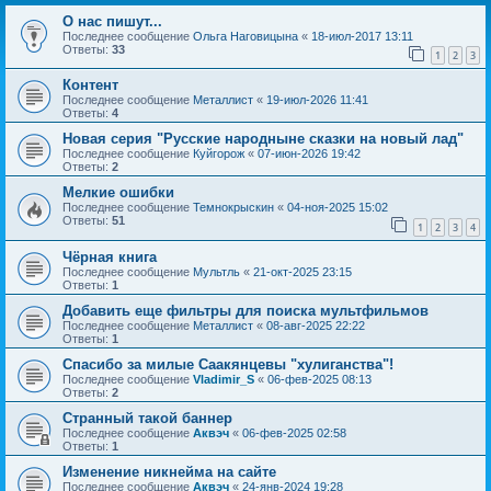
О нас пишут...
Последнее сообщение
Ольга Наговицына
«
18-июл-2017 13:11
Ответы:
33
1
2
3
Контент
Последнее сообщение
Металлист
«
19-июл-2026 11:41
Ответы:
4
Новая серия "Русские народныне сказки на новый лад"
Последнее сообщение
Куйгорож
«
07-июн-2026 19:42
Ответы:
2
Мелкие ошибки
Последнее сообщение
Темнокрыскин
«
04-ноя-2025 15:02
Ответы:
51
1
2
3
4
Чёрная книга
Последнее сообщение
Мультль
«
21-окт-2025 23:15
Ответы:
1
Добавить еще фильтры для поиска мультфильмов
Последнее сообщение
Металлист
«
08-авг-2025 22:22
Ответы:
1
Спасибо за милые Саакянцевы "хулиганства"!
Последнее сообщение
Vladimir_S
«
06-фев-2025 08:13
Ответы:
2
Странный такой баннер
Последнее сообщение
Аквэч
«
06-фев-2025 02:58
Ответы:
1
Изменение никнейма на сайте
Последнее сообщение
Аквэч
«
24-янв-2024 19:28