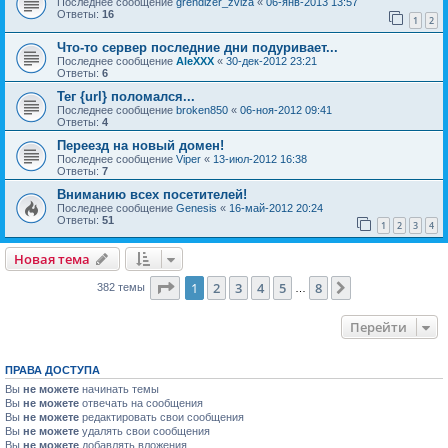
Последнее сообщение
grendizer_zviza
«
06-янв-2013 13:57
Ответы:
16
1
2
Что-то сервер последние дни подуривает...
Последнее сообщение
AleXXX
«
30-дек-2012 23:21
Ответы:
6
Тег {url} поломался...
Последнее сообщение
broken850
«
06-ноя-2012 09:41
Ответы:
4
Переезд на новый домен!
Последнее сообщение
Viper
«
13-июл-2012 16:38
Ответы:
7
Вниманию всех посетителей!
Последнее сообщение
Genesis
«
16-май-2012 20:24
Ответы:
51
1
2
3
4
Новая тема
Страница
1
из
8
1
2
3
4
5
8
След.
382 темы
…
Перейти
ПРАВА ДОСТУПА
Вы
не можете
начинать темы
Вы
не можете
отвечать на сообщения
Вы
не можете
редактировать свои сообщения
Вы
не можете
удалять свои сообщения
Вы
не можете
добавлять вложения