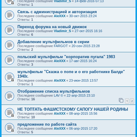
Последнее сообщение
Vladimir_S
«
14-фев-2016 07:13
Ответы:
1
Связь с администрацией и авторизация
Последнее сообщение
AleXXX
«
30-окт-2015 23:24
Ответы:
1
Переход форума на новый движок
Последнее сообщение
Vladimir_S
«
27-окт-2015 16:16
Ответы:
6
Добавление мультфильмов в серии
Последнее сообщение
FARGOT
«
20-сен-2015 23:28
Ответы:
2
польский мультфильм "корпоратив пугала" 1983
Последнее сообщение
AleXXX
«
17-авг-2015 16:24
Ответы:
3
мультфильм "Сказка о попе и о его работнике Балде"
1940г.
Последнее сообщение
AleXXX
«
23-июн-2015 13:57
Ответы:
1
Отображение списка мультфильмов
Последнее сообщение
LAV ©
«
22-апр-2015 23:10
Ответы:
16
1
2
НЕ ТОПТАТЬ ФАШИСТСКОМУ САПОГУ НАШЕЙ РОДИНЫ
Последнее сообщение
AleXXX
«
08-апр-2015 15:56
Ответы:
10
предложение по работе сайта
Последнее сообщение
AleXXX
«
06-апр-2015 17:20
Ответы:
5