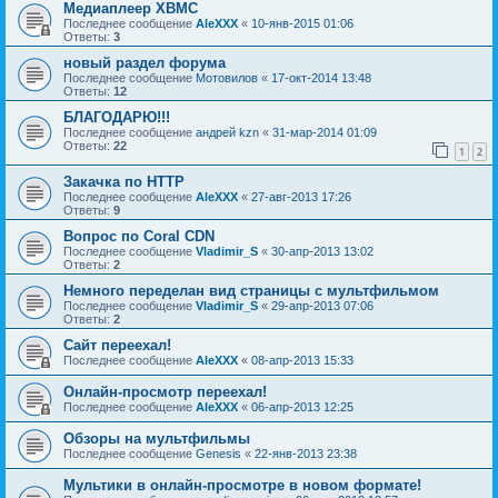
Медиаплеер XBMC
Последнее сообщение
AleXXX
«
10-янв-2015 01:06
Ответы:
3
новый раздел форума
Последнее сообщение
Мотовилов
«
17-окт-2014 13:48
Ответы:
12
БЛАГОДАРЮ!!!
Последнее сообщение
андрей kzn
«
31-мар-2014 01:09
Ответы:
22
1
2
Закачка по HTTP
Последнее сообщение
AleXXX
«
27-авг-2013 17:26
Ответы:
9
Вопрос по Coral CDN
Последнее сообщение
Vladimir_S
«
30-апр-2013 13:02
Ответы:
2
Немного переделан вид страницы с мультфильмом
Последнее сообщение
Vladimir_S
«
29-апр-2013 07:06
Ответы:
2
Сайт переехал!
Последнее сообщение
AleXXX
«
08-апр-2013 15:33
Онлайн-просмотр переехал!
Последнее сообщение
AleXXX
«
06-апр-2013 12:25
Обзоры на мультфильмы
Последнее сообщение
Genesis
«
22-янв-2013 23:38
Мультики в онлайн-просмотре в новом формате!