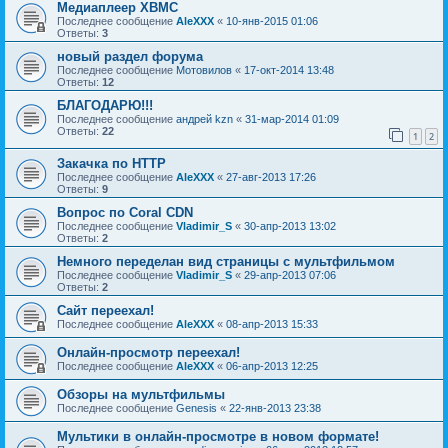
Медиаплеер XBMC
Последнее сообщение
AleXXX
«
10-янв-2015 01:06
Ответы:
3
новый раздел форума
Последнее сообщение
Мотовилов
«
17-окт-2014 13:48
Ответы:
12
БЛАГОДАРЮ!!!
Последнее сообщение
андрей kzn
«
31-мар-2014 01:09
Ответы:
22
1
2
Закачка по HTTP
Последнее сообщение
AleXXX
«
27-авг-2013 17:26
Ответы:
9
Вопрос по Coral CDN
Последнее сообщение
Vladimir_S
«
30-апр-2013 13:02
Ответы:
2
Немного переделан вид страницы с мультфильмом
Последнее сообщение
Vladimir_S
«
29-апр-2013 07:06
Ответы:
2
Сайт переехал!
Последнее сообщение
AleXXX
«
08-апр-2013 15:33
Онлайн-просмотр переехал!
Последнее сообщение
AleXXX
«
06-апр-2013 12:25
Обзоры на мультфильмы
Последнее сообщение
Genesis
«
22-янв-2013 23:38
Мультики в онлайн-просмотре в новом формате!