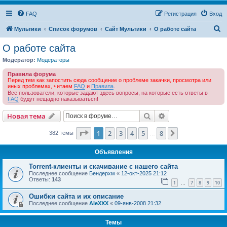
FAQ
Регистрация
Вход
П
Мультики
Список форумов
Сайт Мультики
О работе сайта
о
О работе сайта
и
Модератор:
Модераторы
с
Правила форума
к
Перед тем как запостить сюда сообщение о проблеме закачки, просмотра или
иных проблемах, читаем
FAQ
и
Правила
.
Все пользователи, которые задают здесь вопросы, на которые есть ответы в
FAQ
будут нещадно наказываться!
Поиск
Расширенный пои
Новая тема
Страница
1
из
8
1
2
3
4
5
8
След.
382 темы
…
Объявления
Torrent-клиенты и скачивание с нашего сайта
Последнее сообщение
Бендерхм
«
12-окт-2025 21:12
Ответы:
143
1
7
8
9
10
…
Ошибки сайта и их описание
Последнее сообщение
AleXXX
«
09-янв-2008 21:32
Темы