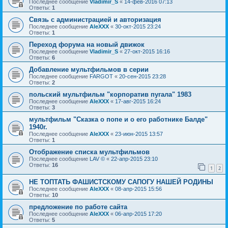
Последнее сообщение
Vladimir_S
«
14-фев-2016 07:13
Ответы:
1
Связь с администрацией и авторизация
Последнее сообщение
AleXXX
«
30-окт-2015 23:24
Ответы:
1
Переход форума на новый движок
Последнее сообщение
Vladimir_S
«
27-окт-2015 16:16
Ответы:
6
Добавление мультфильмов в серии
Последнее сообщение
FARGOT
«
20-сен-2015 23:28
Ответы:
2
польский мультфильм "корпоратив пугала" 1983
Последнее сообщение
AleXXX
«
17-авг-2015 16:24
Ответы:
3
мультфильм "Сказка о попе и о его работнике Балде"
1940г.
Последнее сообщение
AleXXX
«
23-июн-2015 13:57
Ответы:
1
Отображение списка мультфильмов
Последнее сообщение
LAV ©
«
22-апр-2015 23:10
Ответы:
16
1
2
НЕ ТОПТАТЬ ФАШИСТСКОМУ САПОГУ НАШЕЙ РОДИНЫ
Последнее сообщение
AleXXX
«
08-апр-2015 15:56
Ответы:
10
предложение по работе сайта
Последнее сообщение
AleXXX
«
06-апр-2015 17:20
Ответы:
5