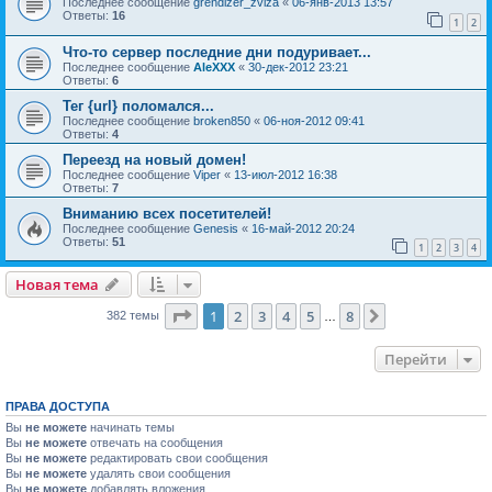
Последнее сообщение
grendizer_zviza
«
06-янв-2013 13:57
Ответы:
16
1
2
Что-то сервер последние дни подуривает...
Последнее сообщение
AleXXX
«
30-дек-2012 23:21
Ответы:
6
Тег {url} поломался...
Последнее сообщение
broken850
«
06-ноя-2012 09:41
Ответы:
4
Переезд на новый домен!
Последнее сообщение
Viper
«
13-июл-2012 16:38
Ответы:
7
Вниманию всех посетителей!
Последнее сообщение
Genesis
«
16-май-2012 20:24
Ответы:
51
1
2
3
4
Новая тема
Страница
1
из
8
1
2
3
4
5
8
След.
382 темы
…
Перейти
ПРАВА ДОСТУПА
Вы
не можете
начинать темы
Вы
не можете
отвечать на сообщения
Вы
не можете
редактировать свои сообщения
Вы
не можете
удалять свои сообщения
Вы
не можете
добавлять вложения