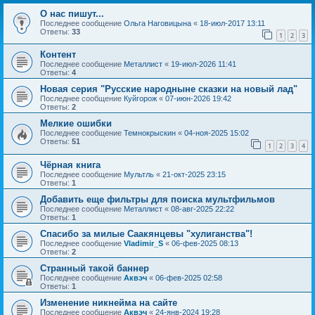
О нас пишут...
Последнее сообщение
Ольга Наговицына
«
18-июл-2017 13:11
Ответы:
33
1
2
3
Контент
Последнее сообщение
Металлист
«
19-июл-2026 11:41
Ответы:
4
Новая серия "Русские народныне сказки на новый лад"
Последнее сообщение
Куйгорож
«
07-июн-2026 19:42
Ответы:
2
Мелкие ошибки
Последнее сообщение
Темнокрыскин
«
04-ноя-2025 15:02
Ответы:
51
1
2
3
4
Чёрная книга
Последнее сообщение
Мультль
«
21-окт-2025 23:15
Ответы:
1
Добавить еще фильтры для поиска мультфильмов
Последнее сообщение
Металлист
«
08-авг-2025 22:22
Ответы:
1
Спасибо за милые Саакянцевы "хулиганства"!
Последнее сообщение
Vladimir_S
«
06-фев-2025 08:13
Ответы:
2
Странный такой баннер
Последнее сообщение
Аквэч
«
06-фев-2025 02:58
Ответы:
1
Изменение никнейма на сайте
Последнее сообщение
Аквэч
«
24-янв-2024 19:28