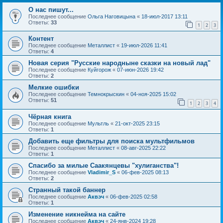
О нас пишут...
Последнее сообщение
Ольга Наговицына
«
18-июл-2017 13:11
Ответы:
33
1
2
3
Контент
Последнее сообщение
Металлист
«
19-июл-2026 11:41
Ответы:
4
Новая серия "Русские народныне сказки на новый лад"
Последнее сообщение
Куйгорож
«
07-июн-2026 19:42
Ответы:
2
Мелкие ошибки
Последнее сообщение
Темнокрыскин
«
04-ноя-2025 15:02
Ответы:
51
1
2
3
4
Чёрная книга
Последнее сообщение
Мультль
«
21-окт-2025 23:15
Ответы:
1
Добавить еще фильтры для поиска мультфильмов
Последнее сообщение
Металлист
«
08-авг-2025 22:22
Ответы:
1
Спасибо за милые Саакянцевы "хулиганства"!
Последнее сообщение
Vladimir_S
«
06-фев-2025 08:13
Ответы:
2
Странный такой баннер
Последнее сообщение
Аквэч
«
06-фев-2025 02:58
Ответы:
1
Изменение никнейма на сайте
Последнее сообщение
Аквэч
«
24-янв-2024 19:28