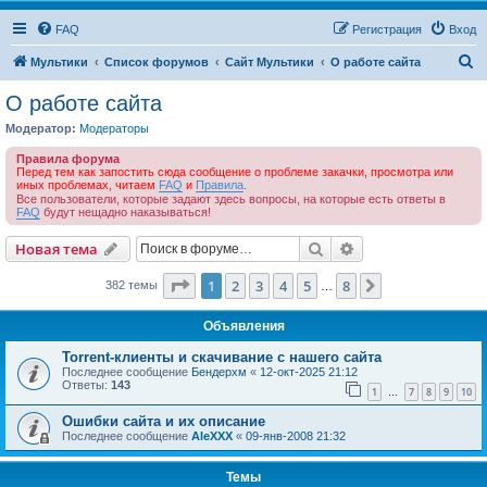
FAQ
Регистрация
Вход
П
Мультики
Список форумов
Сайт Мультики
О работе сайта
о
О работе сайта
и
Модератор:
Модераторы
с
Правила форума
к
Перед тем как запостить сюда сообщение о проблеме закачки, просмотра или
иных проблемах, читаем
FAQ
и
Правила
.
Все пользователи, которые задают здесь вопросы, на которые есть ответы в
FAQ
будут нещадно наказываться!
Поиск
Расширенный пои
Новая тема
Страница
1
из
8
1
2
3
4
5
8
След.
382 темы
…
Объявления
Torrent-клиенты и скачивание с нашего сайта
Последнее сообщение
Бендерхм
«
12-окт-2025 21:12
Ответы:
143
1
7
8
9
10
…
Ошибки сайта и их описание
Последнее сообщение
AleXXX
«
09-янв-2008 21:32
Темы