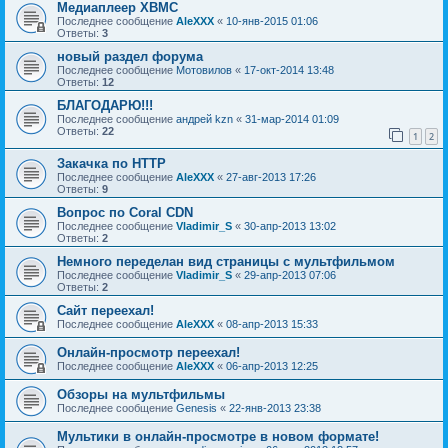
Медиаплеер XBMC
Последнее сообщение
AleXXX
«
10-янв-2015 01:06
Ответы:
3
новый раздел форума
Последнее сообщение
Мотовилов
«
17-окт-2014 13:48
Ответы:
12
БЛАГОДАРЮ!!!
Последнее сообщение
андрей kzn
«
31-мар-2014 01:09
Ответы:
22
1
2
Закачка по HTTP
Последнее сообщение
AleXXX
«
27-авг-2013 17:26
Ответы:
9
Вопрос по Coral CDN
Последнее сообщение
Vladimir_S
«
30-апр-2013 13:02
Ответы:
2
Немного переделан вид страницы с мультфильмом
Последнее сообщение
Vladimir_S
«
29-апр-2013 07:06
Ответы:
2
Сайт переехал!
Последнее сообщение
AleXXX
«
08-апр-2013 15:33
Онлайн-просмотр переехал!
Последнее сообщение
AleXXX
«
06-апр-2013 12:25
Обзоры на мультфильмы
Последнее сообщение
Genesis
«
22-янв-2013 23:38
Мультики в онлайн-просмотре в новом формате!