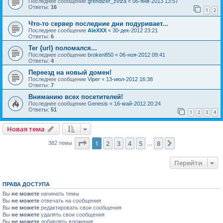
Последнее сообщение
grendizer_zviza
«
06-янв-2013 13:57
Ответы:
16
1
2
Что-то сервер последние дни подуривает...
Последнее сообщение
AleXXX
«
30-дек-2012 23:21
Ответы:
6
Тег {url} поломался...
Последнее сообщение
broken850
«
06-ноя-2012 09:41
Ответы:
4
Переезд на новый домен!
Последнее сообщение
Viper
«
13-июл-2012 16:38
Ответы:
7
Вниманию всех посетителей!
Последнее сообщение
Genesis
«
16-май-2012 20:24
Ответы:
51
1
2
3
4
Новая тема
Страница
1
из
8
1
2
3
4
5
8
След.
382 темы
…
Перейти
ПРАВА ДОСТУПА
Вы
не можете
начинать темы
Вы
не можете
отвечать на сообщения
Вы
не можете
редактировать свои сообщения
Вы
не можете
удалять свои сообщения
Вы
не можете
добавлять вложения