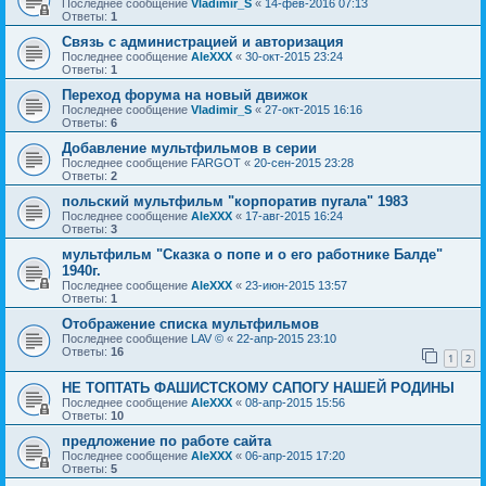
Последнее сообщение
Vladimir_S
«
14-фев-2016 07:13
Ответы:
1
Связь с администрацией и авторизация
Последнее сообщение
AleXXX
«
30-окт-2015 23:24
Ответы:
1
Переход форума на новый движок
Последнее сообщение
Vladimir_S
«
27-окт-2015 16:16
Ответы:
6
Добавление мультфильмов в серии
Последнее сообщение
FARGOT
«
20-сен-2015 23:28
Ответы:
2
польский мультфильм "корпоратив пугала" 1983
Последнее сообщение
AleXXX
«
17-авг-2015 16:24
Ответы:
3
мультфильм "Сказка о попе и о его работнике Балде"
1940г.
Последнее сообщение
AleXXX
«
23-июн-2015 13:57
Ответы:
1
Отображение списка мультфильмов
Последнее сообщение
LAV ©
«
22-апр-2015 23:10
Ответы:
16
1
2
НЕ ТОПТАТЬ ФАШИСТСКОМУ САПОГУ НАШЕЙ РОДИНЫ
Последнее сообщение
AleXXX
«
08-апр-2015 15:56
Ответы:
10
предложение по работе сайта
Последнее сообщение
AleXXX
«
06-апр-2015 17:20
Ответы:
5