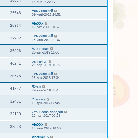
36814
17-янв-2022 17:21
Немухинский
25546
31-май-2021 20:51
AleXXX
26364
12-окт-2020 10:57
Немухинский
22952
23-июн-2020 21:07
Avesmeser
36806
25-авг-2019 11:00
bennieTuh
40241
23-апр-2019 01:35
Немухинский
30525
27-дек-2018 17:34
Лёлик
41847
29-янв-2018 22:41
Yevgeniy
32401
15-дек-2017 08:45
Станислав Лебедев
32190
20-ноя-2017 02:24
AleXXX
38523
19-июн-2017 18:56
Vladimir_S