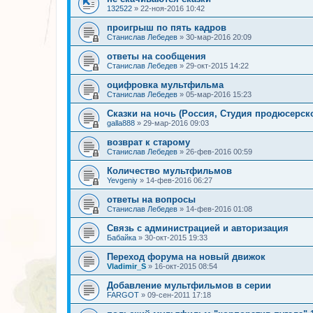
132522
»
22-ноя-2016 10:42
проигрыш по пять кадров
Станислав Лебедев
»
30-мар-2016 20:09
ответы на сообщения
Станислав Лебедев
»
29-окт-2015 14:22
оцифровка мультфильма
Станислав Лебедев
»
05-мар-2016 15:23
Сказки на ночь (Россия, Студия продюсерско
galla888
»
29-мар-2016 09:03
возврат к старому
Станислав Лебедев
»
26-фев-2016 00:59
Количество мультфильмов
Yevgeniy
»
14-фев-2016 06:27
ответы на вопросы
Станислав Лебедев
»
14-фев-2016 01:08
Связь с администрацией и авторизация
Бабайка
»
30-окт-2015 19:33
Переход форума на новый движок
Vladimir_S
»
16-окт-2015 08:54
Добавление мультфильмов в серии
FARGOT
»
09-сен-2011 17:18