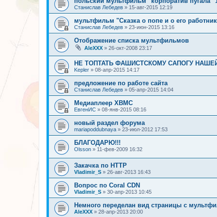
польский мультфильм "корпоратив пугала" 
Станислав Лебедев
»
15-авг-2015 12:19
мультфильм "Сказка о попе и о его работнике
Станислав Лебедев
»
23-июн-2015 13:16
Отображение списка мультфильмов
AleXXX
»
26-окт-2008 23:17
НЕ ТОПТАТЬ ФАШИСТСКОМУ САПОГУ НАШЕ
Kepler
»
08-апр-2015 14:17
предложение по работе сайта
Станислав Лебедев
»
05-апр-2015 14:04
Медиаплеер XBMC
ЕвгенИС
»
08-янв-2015 08:16
новый раздел форума
mariapoddubnaya
»
23-июл-2012 17:53
БЛАГОДАРЮ!!!
Olsson
»
11-фев-2009 16:32
Закачка по HTTP
Vladimir_S
»
26-авг-2013 16:43
Вопрос по Coral CDN
Vladimir_S
»
30-апр-2013 10:45
Немного переделан вид страницы с мультф
AleXXX
»
28-апр-2013 20:00