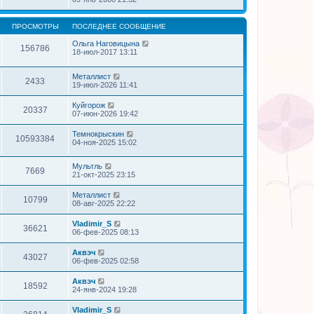
ПРОСМОТРЫ
ПОСЛЕДНЕЕ СООБЩЕНИЕ
Ольга Наговицына
156786
18-июл-2017 13:11
Металлист
2433
19-июл-2026 11:41
Куйгорож
20337
07-июн-2026 19:42
Темнокрыскин
10593384
04-ноя-2025 15:02
Мультль
7669
21-окт-2025 23:15
Металлист
10799
08-авг-2025 22:22
Vladimir_S
36621
06-фев-2025 08:13
Аквэч
43027
06-фев-2025 02:58
Аквэч
18592
24-янв-2024 19:28
Vladimir_S