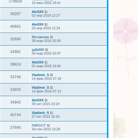
279658
15-июн-2020 18:41
AleXXX
39287
02-апр-2016 12:27
AleXXX
40661
02-апр-2016 12:24
Мотовилов
35690
30-мар-2016 20:56
galla888
34981
30-мар-2016 02:07
AleXXX
39624
01-мар-2016 19:06
Vladimir_S
33746
14-фев-2016 07:19
Vladimir_S
33655
14-фев-2016 07:13
AleXXX
34942
30-окт-2015 23:24
Vladimir_S
40744
27-окт-2015 16:16
FARGOT
37690
20-сен-2015 23:28