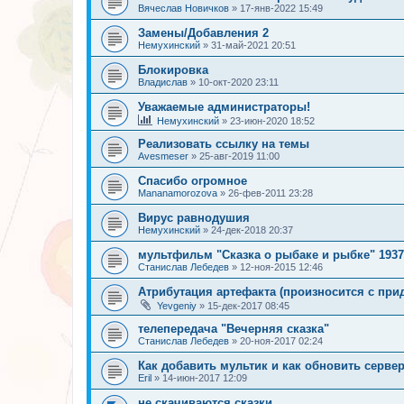
Вячеслав Новичков
»
17-янв-2022 15:49
Замены/Добавления 2
Немухинский
»
31-май-2021 20:51
Блокировка
Владислав
»
10-окт-2020 23:11
Уважаемые администраторы!
Немухинский
»
23-июн-2020 18:52
Реализовать ссылку на темы
Avesmeser
»
25-авг-2019 11:00
Спасибо огромное
Mananamorozova
»
26-фев-2011 23:28
Вирус равнодушия
Немухинский
»
24-дек-2018 20:37
мультфильм "Сказка о рыбаке и рыбке" 1937
Станислав Лебедев
»
12-ноя-2015 12:46
Атрибутация артефакта (произносится с пр
Yevgeniy
»
15-дек-2017 08:45
телепередача "Вечерняя сказка"
Станислав Лебедев
»
20-ноя-2017 02:24
Как добавить мультик и как обновить серве
Eril
»
14-июн-2017 12:09
не скачиваются сказки