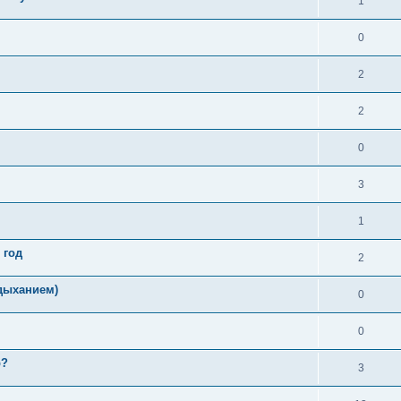
1
0
2
2
0
3
1
 год
2
идыханием)
0
0
р?
3