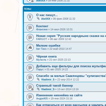
AleXXX
»
09-янв-2008 21:32
ТЕМЫ
О нас пишут...
AleXXX
»
06-фев-2008 11:32
Контент
Флангини
»
14-июл-2026 10:31
Новая серия "Русские народныне сказки на 
FARGOT
»
08-авг-2009 12:42
Мелкие ошибки
Itar-Tass
»
22-май-2010 14:47
Чёрная книга
Мультль
»
21-окт-2025 22:13
Добавить еще фильтры для поиска мультф
Парус
»
01-авг-2025 14:22
Спасибо за милые Саакянцевы "хулиганства"
Vladimir_S
»
22-апр-2014 12:22
Странный такой баннер
Vladimir_S
»
13-окт-2014 13:16
Изменение никнейма на сайте
Андрей05
»
18-янв-2024 15:16
Как отписаться от всех рассылок и удалить 