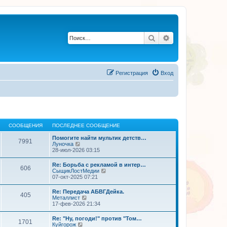
Поиск
Расширенный по
Регистрация
Вход
СООБЩЕНИЯ
ПОСЛЕДНЕЕ СООБЩЕНИЕ
Помогите найти мультик детств…
7991
П
Луночка
е
28-июл-2026 03:15
р
е
Re: Борьба с рекламой в интер…
606
й
П
СыщикЛостМедии
т
е
07-окт-2025 07:21
и
р
к
е
Re: Передача АБВГДейка.
п
405
й
П
Металлист
о
т
е
17-фев-2026 21:34
с
и
р
л
к
е
е
Re: "Ну, погоди!" против "Том…
п
1701
й
д
П
Куйгорож
о