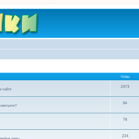
ТЕМЫ
2473
м сайте
94
советуете?
78
224
любые темы...